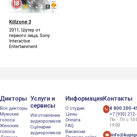
Killzone 3
2011, Шутер от
первого лица, Sony
Interactive
Entertainment
Дикторы
Услуги и
Информация
Контакты
сервисы
Все дикторы
О студии
8 800 200-4
Мужские
Цены
+7 (930) 212
Изготовление
Пн - Пт с 10
голоса
Оплата
аудиороликов
19:00
Женские
FAQ
Сценарии
голоса
Вакансии
аудиороликов
info@kupigo