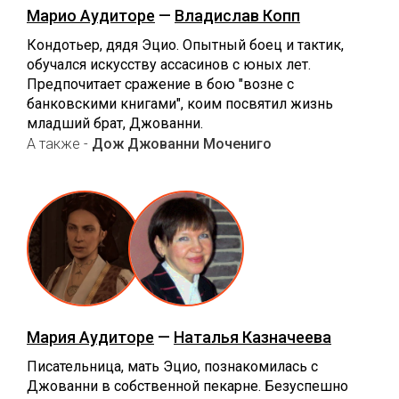
Марио Аудиторе
—
Владислав Копп
Кондотьер, дядя Эцио. Опытный боец и тактик,
обучался искусству ассасинов с юных лет.
Предпочитает сражение в бою "возне с
банковскими книгами", коим посвятил жизнь
младший брат, Джованни.
А также -
Дож Джованни Мочениго
Мария Аудиторе
—
Наталья Казначеева
Писательница, мать Эцио, познакомилась с
Джованни в собственной пекарне. Безуспешно