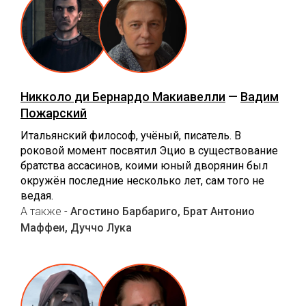
Никколо ди Бернардо Макиавелли
—
Вадим
Пожарский
Итальянский философ, учёный, писатель. В
роковой момент посвятил Эцио в существование
братства ассасинов, коими юный дворянин был
окружён последние несколько лет, сам того не
ведая.
А также -
Агостино Барбариго, Брат Антонио
Маффеи, Дуччо Лука