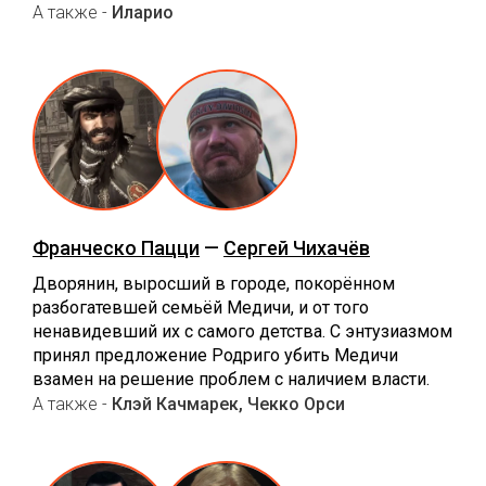
А также -
Иларио
Франческо Пацци
—
Сергей Чихачёв
Дворянин, выросший в городе, покорённом
разбогатевшей семьёй Медичи, и от того
ненавидевший их с самого детства. С энтузиазмом
принял предложение Родриго убить Медичи
взамен на решение проблем с наличием власти.
А также -
Клэй Качмарек, Чекко Орси