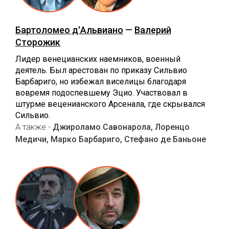
Бартоломео д'Альвиано
—
Валерий
Сторожик
Лидер венецианских наемников, военный
деятель. Был арестован по приказу Сильвио
Барбариго, но избежал виселицы благодаря
вовремя подоспевшему Эцио. Участвовал в
штурме веценианского Арсенала, где скрывался
Сильвио.
А также -
Джироламо Савонарола, Лоренцо
Медичи, Марко Барбариго, Стефано де Баньоне