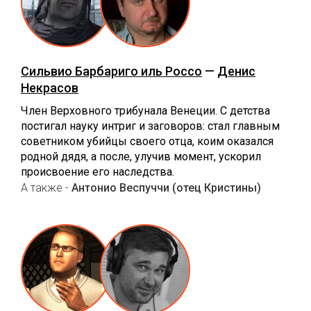
Сильвио Барбариго иль Россо
—
Денис
Некрасов
Член Верховного трибунала Венеции. С детства
постигал науку интриг и заговоров: стал главным
советником убийцы своего отца, коим оказался
родной дядя, а после, улучив момент, ускорил
происвоение его наследства.
А также -
Антонио Веспуччи (отец Кристины)