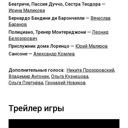
Беатриче, Пассия Дуччо, Сестра Теодора —
Ирина Маликова
Бернардо Бандини ди Барончелли —
Вячеслав
Баранов
Полициано, Тренер Монтериджони —
Леонид
Белозорович
Прислужник дома Лоренцо —
Юрий Маляров
Сансоне —
Александр Комлев
Дополнительные голоса:
Никита Прозоровский
,
Владимир Антоник
,
Ольга Кузнецова
,
Ольга Плетнёва
,
Геннадий Новиков
Трейлер игры