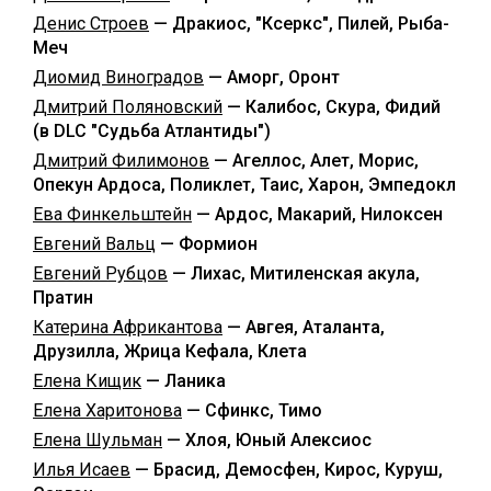
Денис Строев
— Дракиос, "Ксеркс", Пилей, Рыба-
Меч
Диомид Виноградов
— Аморг, Оронт
Дмитрий Поляновский
— Калибос, Скура, Фидий
(в DLC "Судьба Атлантиды")
Дмитрий Филимонов
— Агеллос, Алет, Морис,
Опекун Ардоса, Поликлет, Таис, Харон, Эмпедокл
Ева Финкельштейн
— Ардос, Макарий, Нилоксен
Евгений Вальц
— Формион
Евгений Рубцов
— Лихас, Митиленская акула,
Пратин
Катерина Африкантова
— Авгея, Аталанта,
Друзилла, Жрица Кефала, Клета
Елена Кищик
— Ланика
Елена Харитонова
— Сфинкс, Тимо
Елена Шульман
— Хлоя, Юный Алексиос
Илья Исаев
— Брасид, Демосфен, Кирос, Куруш,