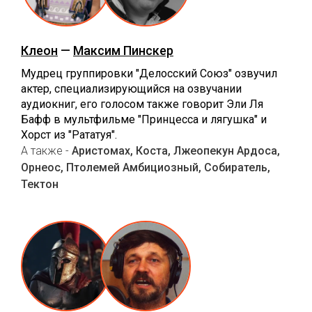
Клеон
—
Максим Пинскер
Мудрец группировки "Делосский Союз" озвучил
актер, специализирующийся на озвучании
аудиокниг, его голосом также говорит Эли Ля
Бафф в мультфильме "Принцесса и лягушка" и
Хорст из "Рататуя".
А также -
Аристомах, Коста, Лжеопекун Ардоса,
Орнеос, Птолемей Амбициозный, Собиратель,
Тектон