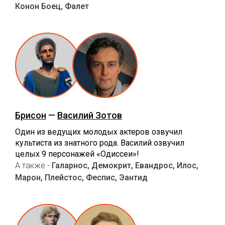
Конон Боец, Фалет
Брисон
—
Василий Зотов
Один из ведущих молодых актеров озвучил
культиста из знатного рода. Василий озвучил
целых 9 персонажей «Одиссеи»!
А также -
Галарнос, Демокрит, Евандрос, Илос,
Марон, Плейстос, Феспис, Эантид