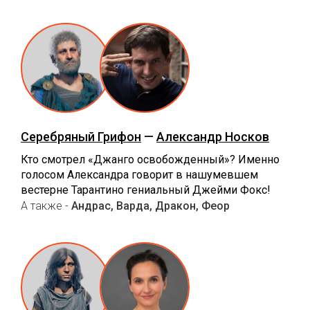
Серебряный Грифон
—
Александр Носков
Кто смотрел «Джанго освобожденный»? Именно
голосом Александра говорит в нашумевшем
вестерне Тарантино гениальный Джейми Фокс!
А также -
Андрас, Варда, Дракон, Феор