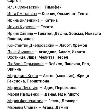
Саргон
Илья Сланевский
— Тимофей
Инга Сметанина
— Ксения, Осьминог, Тевта
Ирина Виленкина
— Катина
Ирина Киреева
— Геката
Ирина Савина
— Галатея, Дафна, Зоисма, Иокаста
Ясновидящая
Константин Днепровский
— Лабот, Хремон
Лина Иванова
— Агнодика, Аилос, Иванта
Охотница, Лира, Мелитта, Несея
Любовь Германова
— Зейксо, Ланеира, Рэо,
Эринна
Маргарита Корш
— Алкон (мальчик), Жрица
Гексиона, Периктиона
Марина Лисовец
— Идия, Персефона
Мария Иващенко
— Даная, Иде, Мирто
Мария Фортунатова
— Гелон, Деянира
Марьяна Спивак
— Агава, Дамия