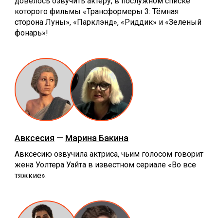
довелось озвучить актеру, в послужном списке
которого фильмы «Трансформеры 3: Тёмная
сторона Луны», «‎Парклэнд», «‎Риддик» и «‎Зеленый
фонарь»!
Авксесия
—
Марина Бакина
Авксесию озвучила актриса, чьим голосом говорит
жена Уолтера Уайта в известном сериале «‎Во все
тяжкие».