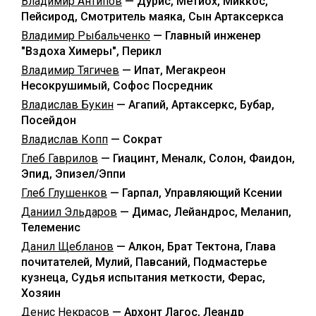
Владимир Антипов
— Дурис, Метиох, Миккос,
Пейсирод, Смотритель маяка, Сын Артаксеркса
Владимир Рыбальченко
— Главный инженер
"Вздоха Химеры", Перикл
Владимир Тягичев
— Ипат, Мегакреон
Несокрушимый, Софос Посредник
Владислав Букин
— Агапий, Артаксеркс, Бубар,
Посейдон
Владислав Копп
— Сократ
Глеб Гаврилов
— Гиацинт, Меналк, Солон, Фаидон,
Эпид, Эпизел/Эппи
Глеб Глушенков
— Гарпал, Управляющий Ксении
Даниил Эльдаров
— Димас, Лейандрос, Меланип,
Телеменис
Данил Щебланов
— Алкон, Брат Тектона, Глава
почитателей, Мулий, Павсаний, Подмастерье
кузнеца, Судья испытания меткости, Ферас,
Хозяин
Денис Некрасов
— Архонт Лагос, Леандр