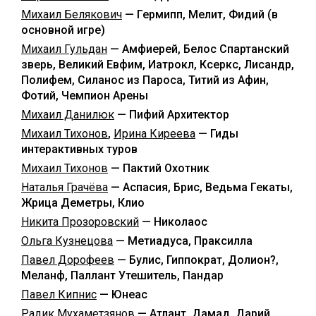
Михаил Белякович
— Гермипп, Мелит, Фидий (в
основной игре)
Михаил Гульдан
— Амфиерей, Белос Спартанский
зверь, Великий Евфим, Иатрокл, Ксеркс, Лисандр,
Полифем, Силанос из Пароса, Титий из Афин,
Фотий, Чемпион Арены
Михаил Данилюк
— Пифий Архитектор
Михаил Тихонов
,
Ирина Киреева
— Гиды
интерактивных туров
Михаил Тихонов
— Пактий Охотник
Наталья Грачёва
— Аспасия, Брис, Ведьма Гекаты,
Жрица Деметры, Клио
Никита Прозоровский
— Николаос
Ольга Кузнецова
— Метиадуса, Праксилла
Павел Дорофеев
— Булис, Гиппократ, Долион?,
Меланф, Паллант Утешитель, Пандар
Павел Кипнис
— Юнеас
Радик Мухаметзянов
— Атлант, Дамад, Дарий,