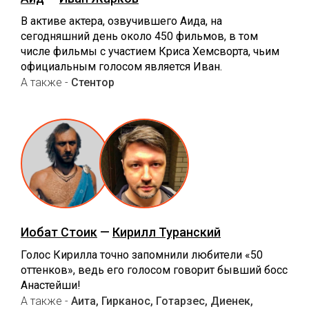
В активе актера, озвучившего Аида, на
сегодняшний день около 450 фильмов, в том
числе фильмы с участием Криса Хемсворта, чьим
официальным голосом является Иван.
А также -
Стентор
Иобат Стоик
—
Кирилл Туранский
Голос Кирилла точно запомнили любители «50
оттенков», ведь его голосом говорит бывший босс
Анастейши!
А также -
Аита, Гирканос, Готарзес, Диенек,