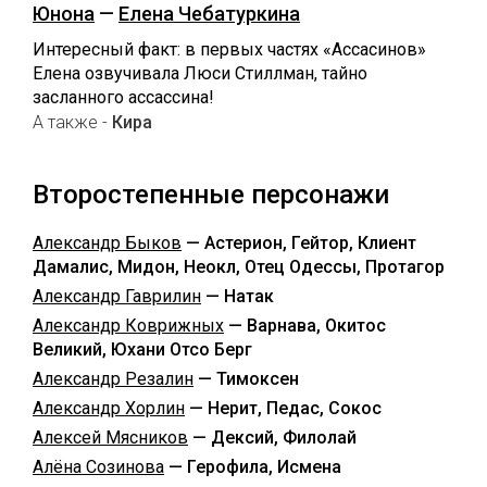
Юнона
—
Елена Чебатуркина
Интересный факт: в первых частях «Ассасинов»
Елена озвучивала Люси Стиллман, тайно
засланного ассассина!
А также -
Кира
Второстепенные персонажи
Александр Быков
— Астерион, Гейтор, Клиент
Дамалис, Мидон, Неокл, Отец Одессы, Протагор
Александр Гаврилин
— Натак
Александр Коврижных
— Варнава, Окитос
Великий, Юхани Отсо Берг
Александр Резалин
— Тимоксен
Александр Хорлин
— Нерит, Педас, Сокос
Алексей Мясников
— Дексий, Филолай
Алёна Созинова
— Герофила, Исмена