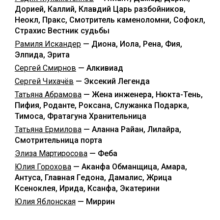
Дорией, Каллий, Клавдий Царь разбойников,
Неокл, Пракс, Смотритель каменоломни, Софокл,
Страхис Вестник судьбы
Рамиля Искандер
— Диона, Иола, Рена, Фия,
Элпида, Эрита
Сергей Смирнов
— Алкивиад
Сергей Чихачёв
— Эксекий Легенда
Татьяна Абрамова
— Жена инженера, Нюкта-Тень,
Пифия, Роданте, Роксана, Служанка Подарка,
Тимоса, Фратагуна Хранительница
Татьяна Ермилова
— Аланна Райан, Лилайра,
Смотрительница порта
Элиза Мартиросова
— Феба
Юлия Горохова
— Аканфа Обманщица, Амара,
Антуса, Главная Гедона, Дамалис, Жрица
Ксеноклея, Ирида, Ксанфа, Экатерини
Юлия Яблонская
— Миррин