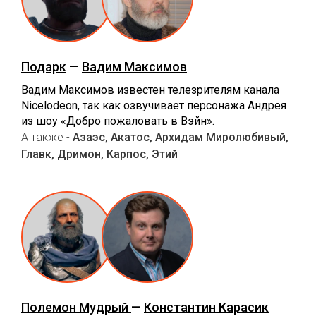
Подарк
—
Вадим Максимов
Вадим Максимов известен телезрителям канала
Nicelodeon, так как озвучивает персонажа Андрея
из шоу «Добро пожаловать в Вэйн».
А также -
Азаэс, Акатос, Архидам Миролюбивый,
Главк, Дримон, Карпос, Этий
Полемон Мудрый
—
Константин Карасик