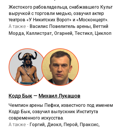
Жестокого рабовладельца, снабжавшего Культ
выручкой с торговли медью, озвучил актер
театров «У Никитских Ворот» и «Москонцерт».
А также -
Василис Повелитель арены, Веттий
Морда, Каллистрат, Огарней, Тестикл, Циклоп
Кодр Бык
—
Михаил Лукашов
Чемпион арены Пефки, известного под именем
Кодр Бык, озвучил выпускник Института
современного искусства.
А также -
Горгий, Диокл, Перой, Праксис,