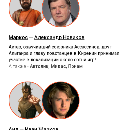
Маркос
—
Александр Новиков
Актер, озвучивший союзника Ассассинов, друг
Альтаира и главу повстанцев в Кирении принимал
участие в локализации около сотни игр!
А также -
Автолик, Мидас, Приам
Аид
—
Иван Жарков