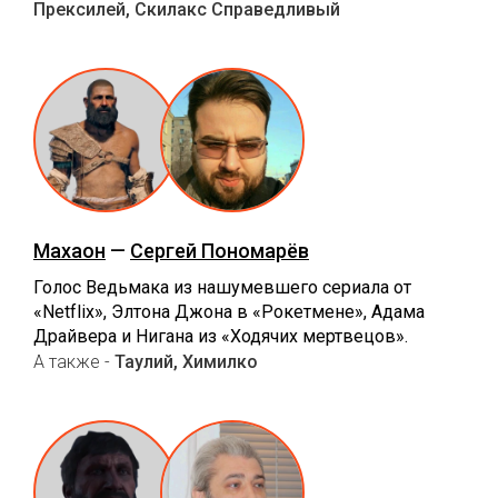
Прексилей, Скилакс Справедливый
Махаон
—
Сергей Пономарёв
Голос Ведьмака из нашумевшего сериала от
«Netflix», Элтона Джона в «Рокетмене», Адама
Драйвера и Нигана из «Ходячих мертвецов».
А также -
Таулий, Химилко