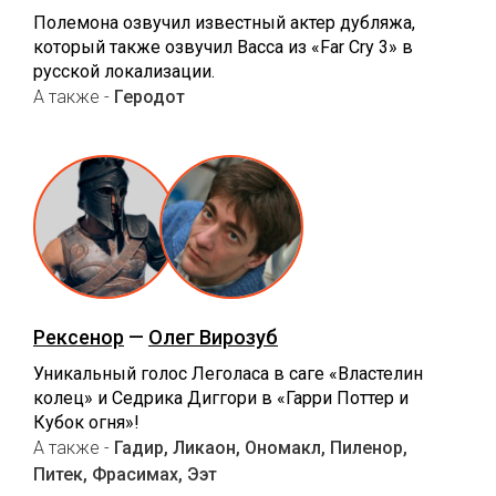
Полемона озвучил известный актер дубляжа,
который также озвучил Васса из «Far Cry 3» в
русской локализации.
А также -
Геродот
Рексенор
—
Олег Вирозуб
Уникальный голос Леголаса в саге «Властелин
колец» и Седрика Диггори в «Гарри Поттер и
Кубок огня»!
А также -
Гадир, Ликаон, Ономакл, Пиленор,
Питек, Фрасимах, Ээт