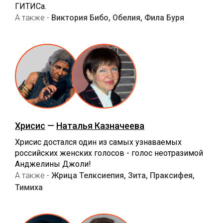
ГИТИСа.
А также -
Виктория Бибо, Обелия, Фила Буря
Хрисис
—
Наталья Казначеева
Хрисис достался один из самых узнаваемых
российских женских голосов - голос неотразимой
Анджелины Джоли!
А также -
Жрица Телксиепия, Зита, Праксифея,
Тимиха