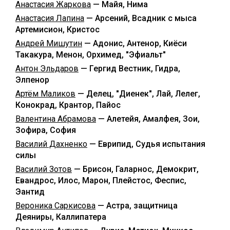
Анастасия Жаркова
— Майя, Нима
Анастасия Лапина
— Арсений, Всадник с мыса
Артемисион, Кристос
Андрей Мишутин
— Адонис, Антенор, Киёси
Такакура, Менон, Орхимед, "Эфиальт"
Антон Эльдаров
— Гергид Вестник, Гидра,
Элпенор
Артём Маликов
— Делец, "Диенек", Лай, Лелег,
Конокрад, Крантор, Пайос
Валентина Абрамова
— Алетейя, Амалфея, Зои,
Зофира, София
Василий Дахненко
— Еврипид, Судья испытания
силы
Василий Зотов
— Брисон, Галарнос, Демокрит,
Евандрос, Илос, Марон, Плейстос, Феспис,
Эантид
Вероника Саркисова
— Астра, защитница
Деяниры, Каллипатера