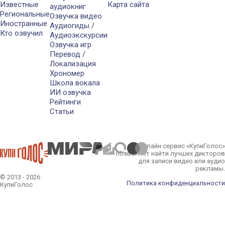
Известные
Карта сайта
аудиокниг
Региональные
Озвучка видео
Иностранные
Аудиогиды /
Кто озвучил
Аудиоэкскурсии
Озвучка игр
Перевод /
Локализация
Хрономер
Школа вокала
ИИ озвучка
Рейтинги
Статьи
Онлайн сервис «КупиГолос»
позволяет найти лучших дикторов
для записи видео или аудио
рекламы.
© 2013 - 2026
Политика конфиденциальности
КупиГолос