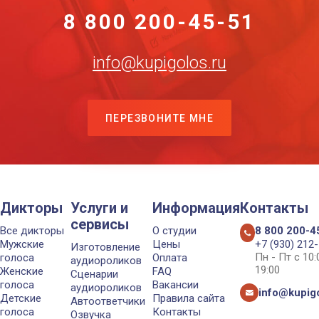
8 800 200-45-51
info@kupigolos.ru
ПЕРЕЗВОНИТЕ МНЕ
Дикторы
Услуги и
Информация
Контакты
сервисы
Все дикторы
О студии
8 800 200-4
Мужские
Цены
+7 (930) 212
Изготовление
Пн - Пт с 10
голоса
Оплата
аудиороликов
19:00
Женские
FAQ
Сценарии
голоса
Вакансии
аудиороликов
info@kupigo
Детские
Правила сайта
Автоответчики
голоса
Контакты
Озвучка