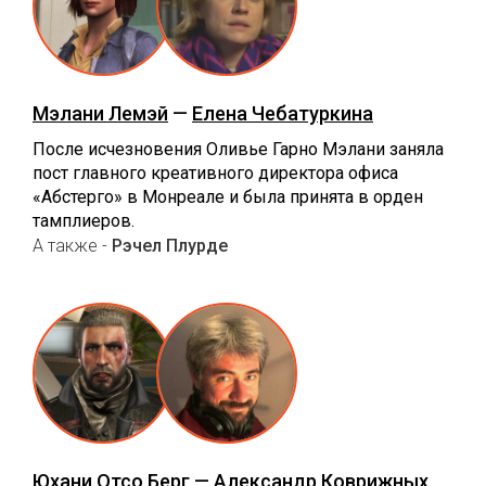
Мэлани Лемэй
—
Елена Чебатуркина
После исчезновения Оливье Гарно Мэлани заняла
пост главного креативного директора офиса
«Абстерго» в Монреале и была принята в орден
тамплиеров.
А также -
Рэчел Плурде
Юхани Отсо Берг
—
Александр Коврижных