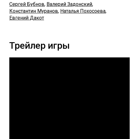
Сергей Бубнов
,
Валерий Задонский
,
Константин Муранов
,
Наталья Похосоева
,
Евгений Дакот
Трейлер игры