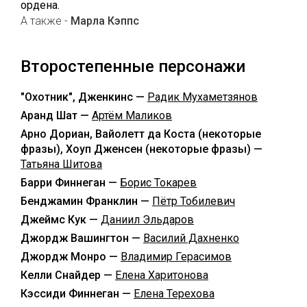
ордена.
А также -
Марла Кэппс
Второстепенные персонажи
"Охотник", Дженкинс —
Радик Мухаметзянов
Аранд Шат —
Артём Маликов
Арно Дориан, Вайолетт да Коста (некоторые
фразы), Хоуп Дженсен (некоторые фразы) —
Татьяна Шитова
Барри Финнеган —
Борис Токарев
Бенджамин Франклин —
Пётр Тобилевич
Джеймс Кук —
Даниил Эльдаров
Джордж Вашингтон —
Василий Дахненко
Джордж Монро —
Владимир Герасимов
Келли Снайдер —
Елена Харитонова
Кэссиди Финнеган —
Елена Терехова