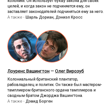
колониях. Он использует букву закона для своих
целей, и когда закон не подчиняется ему, он
заставляет законодателей подчиняться ему за него.
А также -
Шарль Дориан, Дэниэл Кросс
Лоуренс Вашингтон
—
Олег Вирозуб
Колониальный британский плантатор,
рабовладелец и политик. Он также был мастером-
тамплиером британского ордена тамплиеров и
сводным братом Джорджа Вашингтона.
А также -
Дэвид Борген