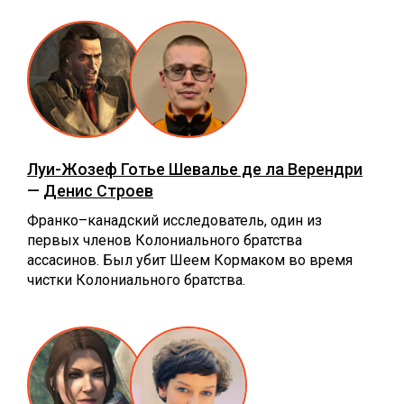
Луи-Жозеф Готье Шевалье де ла Верендри
—
Денис Строев
Франко–канадский исследователь, один из
первых членов Колониального братства
ассасинов. Был убит Шеем Кормаком во время
чистки Колониального братства.