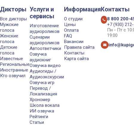
Дикторы
Услуги и
Информация
Контакты
сервисы
Все дикторы
О студии
8 800 200-4
Мужские
Цены
+7 (930) 212
Изготовление
Пн - Пт с 10
голоса
Оплата
аудиороликов
19:00
Женские
FAQ
Сценарии
голоса
Вакансии
аудиороликов
info@kupigo
Детские
Правила сайта
Автоответчики
голоса
Контакты
Озвучка
Известные
Карта сайта
аудиокниг
Региональные
Озвучка видео
Иностранные
Аудиогиды /
Кто озвучил
Аудиоэкскурсии
Озвучка игр
Перевод /
Локализация
Хрономер
Школа вокала
ИИ озвучка
Рейтинги
Статьи