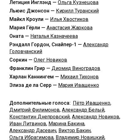
Летиция Инглэнд —
Ольга Кузнецова
Льюис Джонсон —
Кирилл Туранский
Майкл Кроули —
Илья Хвостиков
Мария Гёрли —
Анастасия Жаркова
Оната —
Наталья Казначеева
Рэндалл Гордон, Снайпер-1 —
Александр
Головчанский
Соркин —
Олег Новиков
Франклин Грир —
Диомид Виноградов
Харлан Каннингем —
Михаил Тихонов
Элиза де ла Серр —
Мария Иващенко
Дополнительные голоса:
Пётр Иващенко
,
Дмитрий Филимонов
,
Александр Белый
,
Константин Днепровский
,
Александр Новиков
,
Иван Литвинов
,
Марина Бакина
,
Александр Дасевич
,
Виктор Бакин
,
Ольга Ибрагимова
,
Владимир Новицкий
,