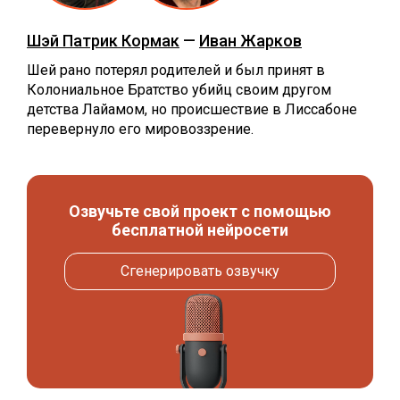
Шэй Патрик Кормак
—
Иван Жарков
Шей рано потерял родителей и был принят в
Колониальное Братство убийц своим другом
детства Лайамом, но происшествие в Лиссабоне
перевернуло его мировоззрение.
Озвучьте свой проект с помощью
бесплатной нейросети
Сгенерировать озвучку