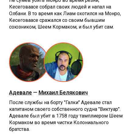
Не сумев убить Монро во время резни,
Кесеговаасе собрал своих людей и напал на
Олбани. В то время как Лиам охотился на Монро,
Кесеговаасе сражался со своим бывшим
союзником, Шеем Кормаком, и был убит сам.
Адевале
—
Михаил Белякович
После службы на борту "Галки" Адевале стал
капитаном своего собственного судна "Виктуар".
Адевале был убит в 1758 году тамплиером Шеем
Кормаком во время чистки Колониального
братства.