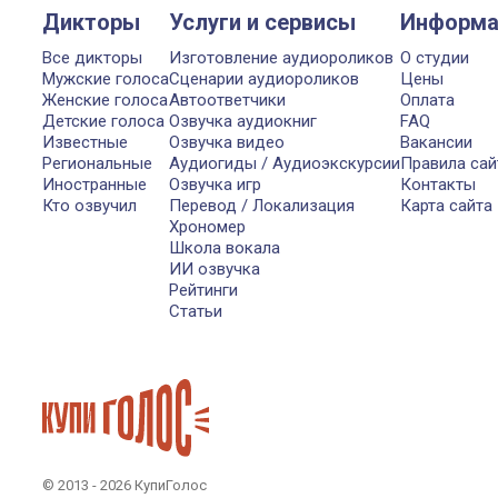
Дикторы
Услуги и сервисы
Информа
Все дикторы
Изготовление аудиороликов
О студии
Мужские голоса
Сценарии аудиороликов
Цены
Женские голоса
Автоответчики
Оплата
Детские голоса
Озвучка аудиокниг
FAQ
Известные
Озвучка видео
Вакансии
Региональные
Аудиогиды / Аудиоэкскурсии
Правила сай
Иностранные
Озвучка игр
Контакты
Кто озвучил
Перевод / Локализация
Карта сайта
Хрономер
Школа вокала
ИИ озвучка
Рейтинги
Статьи
© 2013 - 2026 КупиГолос