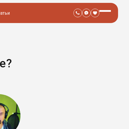
татьи
е?