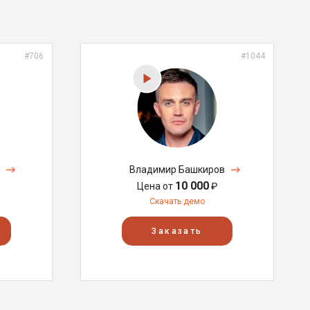
#706
#1044
Владимир Башкиров
10 000
Цена от
₽
Скачать демо
Заказать