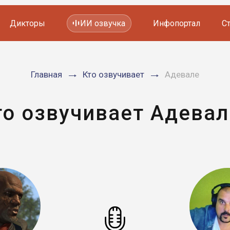
Дикторы
ИИ озвучка
Инфопортал
С
Фильмов и сериалов
Главная
Кто озвучивает
Адевале
Мультфильмов
YouTube каналов
Видеорекламы
то озвучивает Адевал