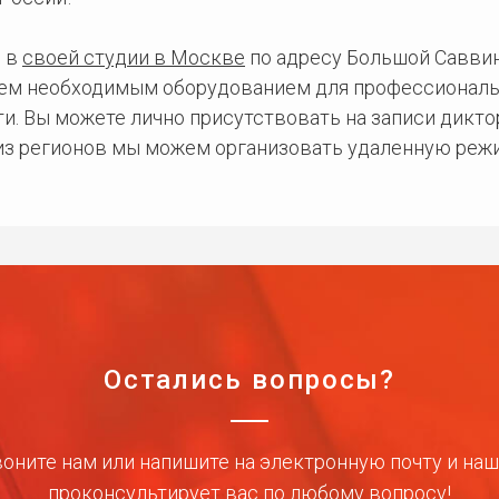
 в
своей студии в Москве
по адресу Большой Саввинс
сем необходимым оборудованием для профессиональ
и. Вы можете лично присутствовать на записи дикто
 из регионов мы можем организовать удаленную режи
Остались вопросы?
оните нам или напишите на электронную почту и на
проконсультирует вас по любому вопросу!