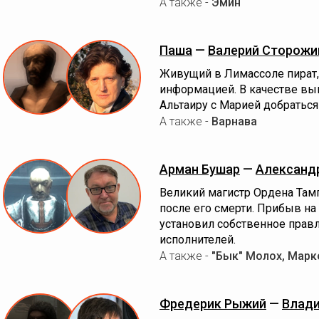
А также -
Эмин
Паша
—
Валерий Сторожи
Живущий в Лимассоле пират
информацией. В качестве вы
Альтаиру с Марией добраться
А также -
Варнава
Арман Бушар
—
Александр
Великий магистр Ордена Там
после его смерти. Прибыв н
установил собственное правл
исполнителей.
А также -
"Бык" Молох, Марк
Фредерик Рыжий
—
Влади