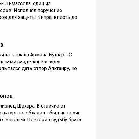
 Лимассола, один из
еров. Исполнял поручение
ров для защиты Кипра, вплоть до
ов
итель плана Армана Бушара. С
лечами разделял взгляды
пытался дать отпор Альтаиру, но
онов
лизнец Шахара. В отличие от
рактера не обладал - был не прочь
х жителей. Повторил судьбу брата.