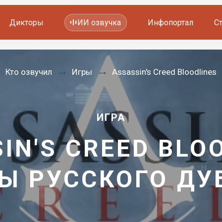
Дикторы
ИИ озвучка
Инфопортал
С
Фильмов и сериалов
Кто озвучил
Игры
Assassin's Creed Bloodlines
Мультфильмов
YouTube каналов
Видеорекламы
ИГРА
IN'S CREED BLO
Ы РУССКОГО Д
—