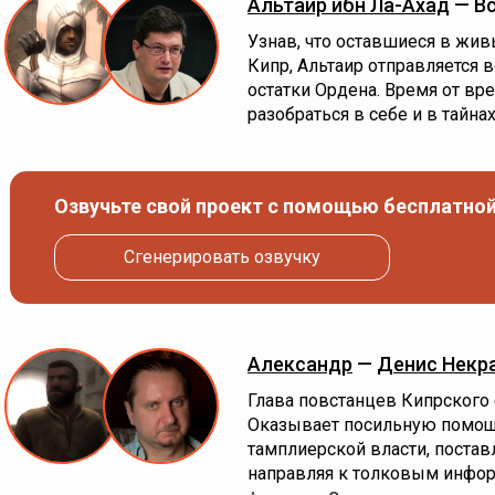
Альтаир ибн Ла-Ахад
— Вс
Узнав, что оставшиеся в жи
Кипр, Альтаир отправляется 
остатки Ордена. Время от в
разобраться в себе и в тайна
Озвучьте свой проект с помощью бесплатной
Сгенерировать озвучку
Александр
—
Денис Некр
Глава повстанцев Кипрского
Оказывает посильную помощ
тамплиерской власти, поста
направляя к толковым инфо