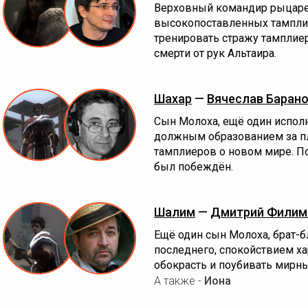
Верховный командир рыцарей
высокопоставленных тампли
тренировать стражу тамплие
смерти от рук Альтаира.
Шахар
—
Вячеслав Баран
Сын Молоха, ещё один исполн
должным образованием за п
тамплиеров о новом мире. По
был побеждён.
Шалим
—
Дмитрий Филим
Ещё один сын Молоха, брат-б
последнего, спокойствием ха
обокрасть и поубивать мирны
А также -
Иона