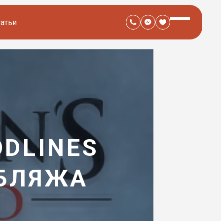
татьи
ODLINES
УБЛЯЖА