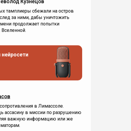
еволод Кузнецов
вых тамплиеры сбежали на остров
вслед за ними, дабы уничтожить
ремени продолжает попытки
х Вселенной.
 нейросети
асов
 сопротивления в Лимассоле.
ь ассасину в миссии по разрушению
вляя важную информацию или же
рматорам.