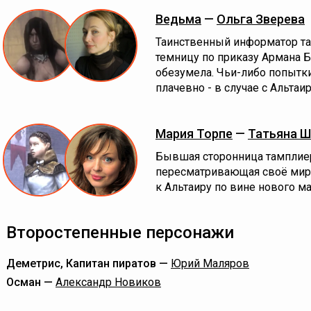
Ведьма
—
Ольга Зверева
Таинственный информатор та
темницу по приказу Армана Б
обезумела. Чьи-либо попытки
плачевно - в случае с Альтаи
Мария Торпе
—
Татьяна 
Бывшая сторонница тамплиер
пересматривающая своё миро
к Альтаиру по вине нового ма
Второстепенные персонажи
Деметрис, Капитан пиратов —
Юрий Маляров
Осман —
Александр Новиков