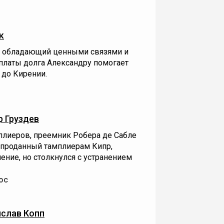
к
, обладающий ценными связями и
платы долга Александру помогает
 до Кирении.
 Груздев
плиеров, преемник Робера де Сабле
а проданный тамплиерам Кипр,
ение, но столкнулся с устранением
ос
слав Копп