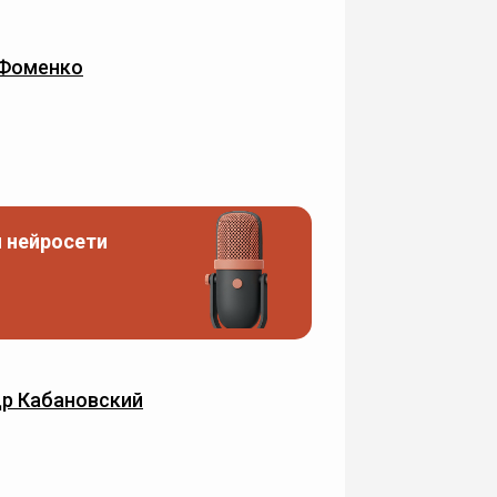
 Фоменко
 нейросети
р Кабановский