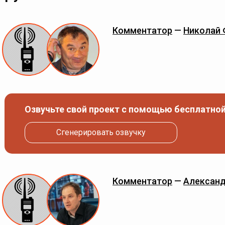
Комментатор
—
Николай
Озвучьте свой проект с помощью бесплатной
Сгенерировать озвучку
Комментатор
—
Александ