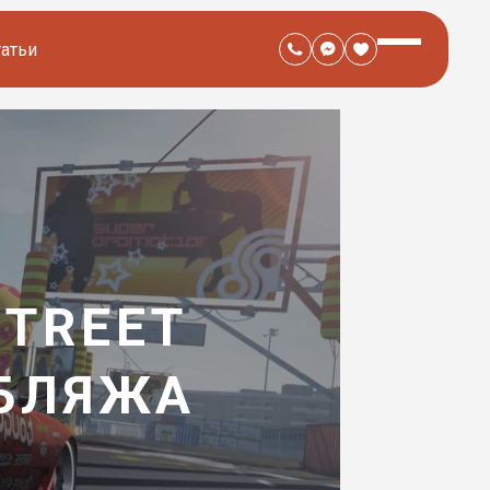
татьи
STREET
УБЛЯЖА