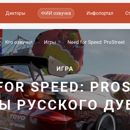
Дикторы
ИИ озвучка
Инфопортал
С
Фильмов и сериалов
Кто озвучил
Игры
Need for Speed: ProStreet
Мультфильмов
YouTube каналов
Видеорекламы
ИГРА
FOR SPEED: PRO
Ы РУССКОГО Д
—