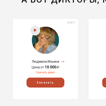
#1877
Людмила Ильина
10 000
Цена от
₽
Скачать демо
Заказать