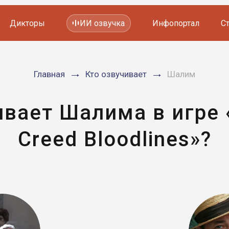
Дикторы
ИИ озвучка
Инфопортал
С
Фильмов и сериалов
Главная
Кто озвучивает
Шалим
Мультфильмов
YouTube каналов
Видеорекламы
ивает Шалима в игре «
Creed Bloodlines»?