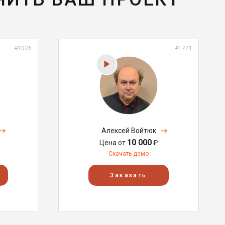
#1026
#1741
Алексей Войтюк
10 000
Цена от
₽
Скачать демо
Заказать