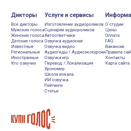
Дикторы
Услуги и сервисы
Информа
Все дикторы
Изготовление аудиороликов
О студии
Мужские голоса
Сценарии аудиороликов
Цены
Женские голоса
Автоответчики
Оплата
Детские голоса
Озвучка аудиокниг
FAQ
Известные
Озвучка видео
Вакансии
Региональные
Аудиогиды / Аудиоэкскурсии
Правила сай
Иностранные
Озвучка игр
Контакты
Кто озвучил
Перевод / Локализация
Карта сайта
Хрономер
Школа вокала
ИИ озвучка
Рейтинги
Статьи