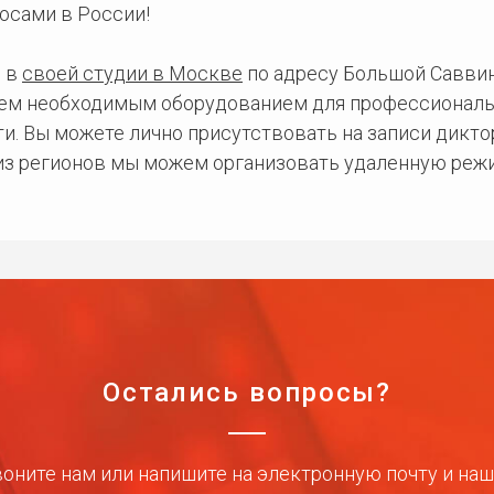
осами в России!
 в
своей студии в Москве
по адресу Большой Саввинс
сем необходимым оборудованием для профессиональ
и. Вы можете лично присутствовать на записи дикто
 из регионов мы можем организовать удаленную режи
Остались вопросы?
оните нам или напишите на электронную почту и на