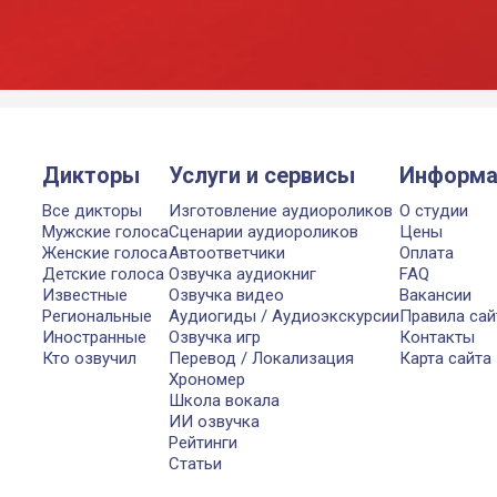
Дикторы
Услуги и сервисы
Информа
Все дикторы
Изготовление аудиороликов
О студии
Мужские голоса
Сценарии аудиороликов
Цены
Женские голоса
Автоответчики
Оплата
Детские голоса
Озвучка аудиокниг
FAQ
Известные
Озвучка видео
Вакансии
Региональные
Аудиогиды / Аудиоэкскурсии
Правила сай
Иностранные
Озвучка игр
Контакты
Кто озвучил
Перевод / Локализация
Карта сайта
Хрономер
Школа вокала
ИИ озвучка
Рейтинги
Статьи