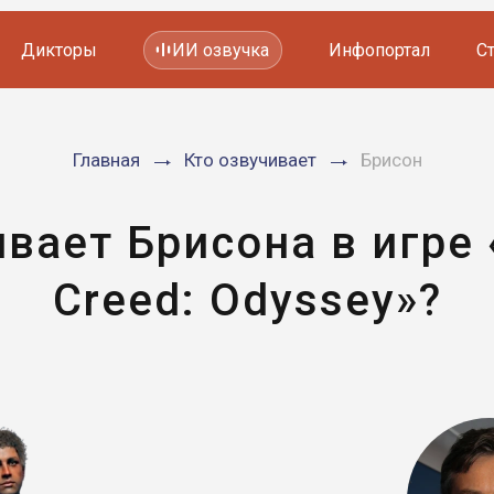
Дикторы
ИИ озвучка
Инфопортал
С
Фильмов и сериалов
Главная
Кто озвучивает
Брисон
Мультфильмов
YouTube каналов
Видеорекламы
вает Брисона в игре 
Creed: Odyssey»?