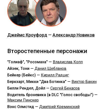
Джеймс Кроуфорд
—
Александр Новиков
Второстепенные персонажи
"Голиаф", "Росомаха" —
Владислав Копп
Айзек, Тони —
Данил Щебланов
Бейкер (Бейкс) —
Кирилл Радциг
Беркхарт, Микки "Два Ботинка" —
Виктор Бакин
Билли Рендел, Дойл —
Сергей Бекасов
Водитель броневика (в DLC "Голос свободы") —
Максим Пинскер
Вэнс Олмстид —
Дмитрий Креминский