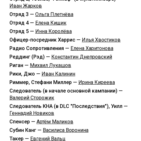
Иван Жарков
Отряд 3 —
Ольга Плетнёва
Отряд 4 —
Елена Кищик
Отряд 5 —
Инна Королёва
Офицер-посредник Харрис —
Илья Хвостиков
Радио Сопротивления —
Елена Харитонова
Реддинг (Рэд) —
Константин Днепровский
Риган —
Михаил Лукашов
Рики, Джо —
Иван Калинин
Риммер, Стефани Миллер —
Ирина Киреева
Следователь (в начале основной кампании) —
Валерий Сторожик
Следователь КНА (в DLC "Последствия"), Уилл —
Геннадий Новиков
Спенсер —
Артём Маликов
Субин Канг —
Василиса Воронина
Такер —
Евгений Вальц