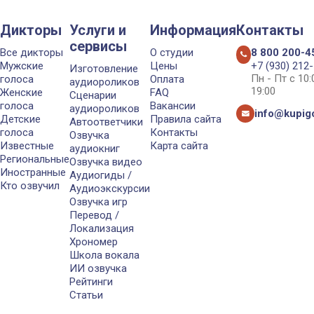
Дикторы
Услуги и
Информация
Контакты
сервисы
Все дикторы
О студии
8 800 200-4
Мужские
Цены
+7 (930) 212
Изготовление
Пн - Пт с 10
голоса
Оплата
аудиороликов
19:00
Женские
FAQ
Сценарии
голоса
Вакансии
аудиороликов
info@kupigo
Детские
Правила сайта
Автоответчики
голоса
Контакты
Озвучка
Известные
Карта сайта
аудиокниг
Региональные
Озвучка видео
Иностранные
Аудиогиды /
Кто озвучил
Аудиоэкскурсии
Озвучка игр
Перевод /
Локализация
Хрономер
Школа вокала
ИИ озвучка
Рейтинги
Статьи