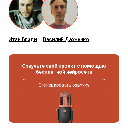
Итан Брэди
—
Василий Дахненко
Озвучьте свой проект с помощью
бесплатной нейросети
Сгенерировать озвучку