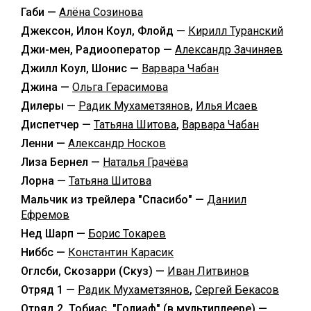
Габи —
Алёна Созинова
Джексон, Илон Коул, Флойд —
Кирилл Туранский
Джи-мен, Радиооператор —
Александр Зачиняев
Джилл Коул, Шонис —
Варвара Чабан
Джина —
Ольга Герасимова
Дилеры —
Радик Мухаметзянов
,
Илья Исаев
Диспетчер —
Татьяна Шитова
,
Варвара Чабан
Ленни —
Александр Носков
Лиза Бернел —
Наталья Грачёва
Лорна —
Татьяна Шитова
Мальчик из трейлера "Спасибо" —
Даниил
Ефремов
Нед Шарп —
Борис Токарев
Ниббс —
Константин Карасик
Оглсби, Скозарри (Скуз) —
Иван Литвинов
Отряд 1 —
Радик Мухаметзянов
,
Сергей Бекасов
Отряд 2, Тобиас, "Голиаф" (в мультиплеере) —