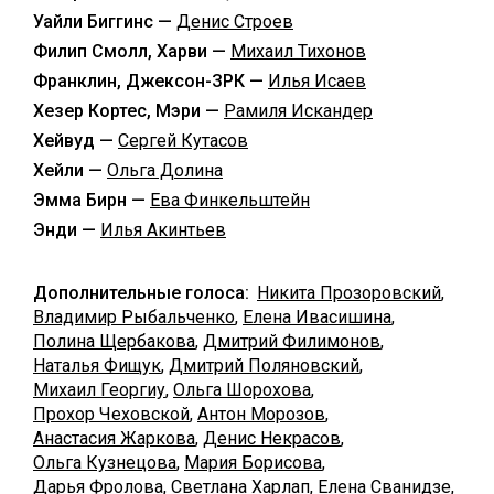
Уайли Биггинс —
Денис Строев
Филип Смолл, Харви —
Михаил Тихонов
Франклин, Джексон-ЗРК —
Илья Исаев
Хезер Кортес, Мэри —
Рамиля Искандер
Хейвуд —
Сергей Кутасов
Хейли —
Ольга Долина
Эмма Бирн —
Ева Финкельштейн
Энди —
Илья Акинтьев
Дополнительные голоса:
Никита Прозоровский
,
Владимир Рыбальченко
,
Елена Ивасишина
,
Полина Щербакова
,
Дмитрий Филимонов
,
Наталья Фищук
,
Дмитрий Поляновский
,
Михаил Георгиу
,
Ольга Шорохова
,
Прохор Чеховской
,
Антон Морозов
,
Анастасия Жаркова
,
Денис Некрасов
,
Ольга Кузнецова
,
Мария Борисова
,
Дарья Фролова
,
Светлана Харлап
,
Елена Сванидзе
,