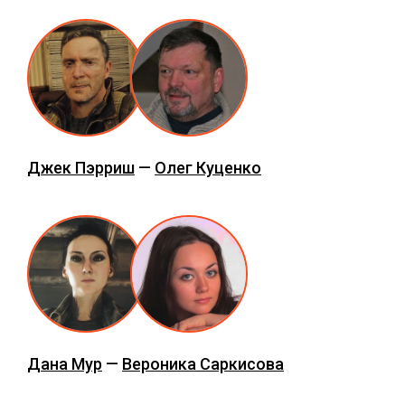
Джек Пэрриш
—
Олег Куценко
Дана Мур
—
Вероника Саркисова