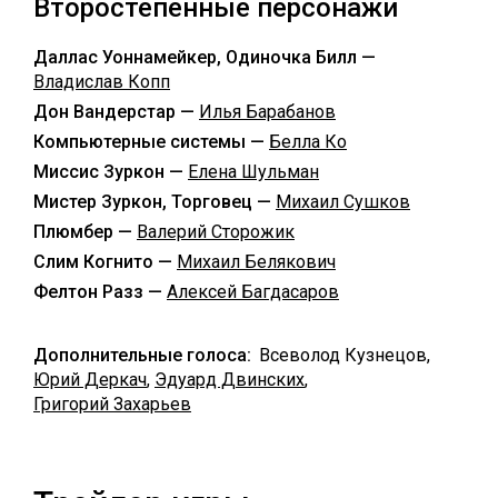
Второстепенные персонажи
Даллас Уоннамейкер, Одиночка Билл —
Владислав Копп
Дон Вандерстар —
Илья Барабанов
Компьютерные системы —
Белла Ко
Миссис Зуркон —
Елена Шульман
Мистер Зуркон, Торговец —
Михаил Сушков
Плюмбер —
Валерий Сторожик
Слим Когнито —
Михаил Белякович
Фелтон Разз —
Алексей Багдасаров
Дополнительные голоса:
Всеволод Кузнецов,
Юрий Деркач
,
Эдуард Двинских
,
Григорий Захарьев