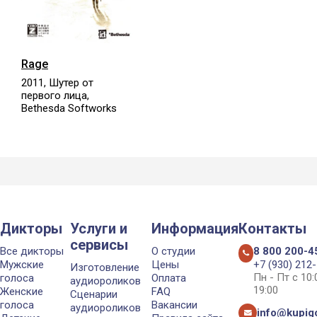
Rage
2011, Шутер от
первого лица,
Bethesda Softworks
Дикторы
Услуги и
Информация
Контакты
сервисы
Все дикторы
О студии
8 800 200-4
Мужские
Цены
+7 (930) 212
Изготовление
Пн - Пт с 10
голоса
Оплата
аудиороликов
19:00
Женские
FAQ
Сценарии
голоса
Вакансии
аудиороликов
info@kupigo