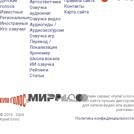
Детские
Правила сайта
Автоответчики
голоса
Контакты
Озвучка
Известные
Карта сайта
аудиокниг
Региональные
Озвучка видео
Иностранные
Аудиогиды /
Кто озвучил
Аудиоэкскурсии
Озвучка игр
Перевод /
Локализация
Хрономер
Школа вокала
ИИ озвучка
Рейтинги
Статьи
Онлайн сервис «КупиГолос»
позволяет найти лучших дикторов
для записи видео или аудио
рекламы.
© 2013 - 2026
Политика конфиденциальности
КупиГолос