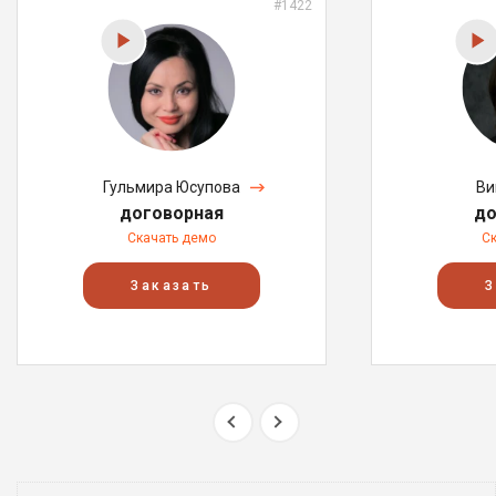
#1422
Гульмира Юсупова
Ви
договорная
до
Скачать демо
С
Заказать
З