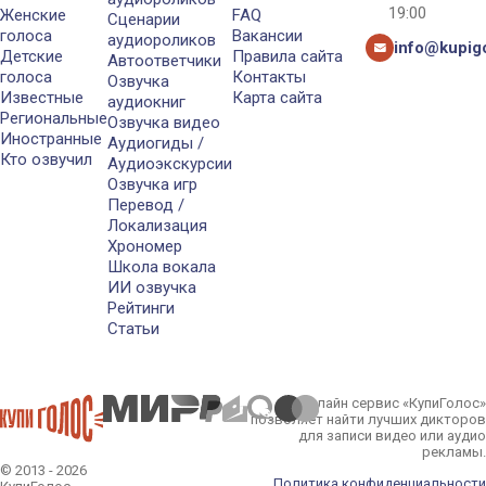
19:00
Женские
FAQ
Сценарии
голоса
Вакансии
аудиороликов
info@kupigo
Детские
Правила сайта
Автоответчики
голоса
Контакты
Озвучка
Известные
Карта сайта
аудиокниг
Региональные
Озвучка видео
Иностранные
Аудиогиды /
Кто озвучил
Аудиоэкскурсии
Озвучка игр
Перевод /
Локализация
Хрономер
Школа вокала
ИИ озвучка
Рейтинги
Статьи
Онлайн сервис «КупиГолос»
позволяет найти лучших дикторов
для записи видео или аудио
рекламы.
© 2013 - 2026
Политика конфиденциальности