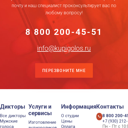
почту и наш специалист проконсультирует вас по
любому вопросу!
8 800 200-45-51
info@kupigolos.ru
ПЕРЕЗВОНИТЕ МНЕ
Дикторы
Услуги и
Информация
Контакты
сервисы
Все дикторы
О студии
8 800 200-4
Мужские
Цены
+7 (930) 212
Изготовление
Пн - Пт с 10
голоса
Оплата
аудиороликов