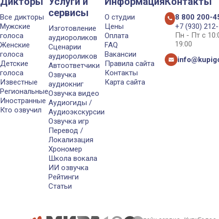
Дикторы
Услуги и
Информация
Контакты
сервисы
Все дикторы
О студии
8 800 200-4
Мужские
Цены
+7 (930) 212
Изготовление
Пн - Пт с 10
голоса
Оплата
аудиороликов
19:00
Женские
FAQ
Сценарии
голоса
Вакансии
аудиороликов
info@kupigo
Детские
Правила сайта
Автоответчики
голоса
Контакты
Озвучка
Известные
Карта сайта
аудиокниг
Региональные
Озвучка видео
Иностранные
Аудиогиды /
Кто озвучил
Аудиоэкскурсии
Озвучка игр
Перевод /
Локализация
Хрономер
Школа вокала
ИИ озвучка
Рейтинги
Статьи