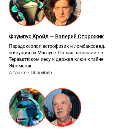
Фрумпус Кройд
—
Валерий Сторожик
Парадоксолог, астрофизик и ломбаксовед,
живущий на Магнусе. Он жил на заставе в
Тераваттском лесу и держал ключ к тайне
Эфемерис.
А также -
Плюмбер