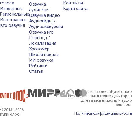
голоса
Контакты
Озвучка
Известные
Карта сайта
аудиокниг
Региональные
Озвучка видео
Иностранные
Аудиогиды /
Кто озвучил
Аудиоэкскурсии
Озвучка игр
Перевод /
Локализация
Хрономер
Школа вокала
ИИ озвучка
Рейтинги
Статьи
Онлайн сервис «КупиГолос»
позволяет найти лучших дикторов
для записи видео или аудио
рекламы.
© 2013 - 2026
Политика конфиденциальности
КупиГолос