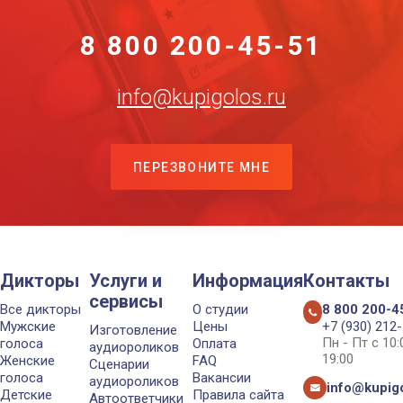
8 800 200-45-51
info@kupigolos.ru
ПЕРЕЗВОНИТЕ МНЕ
Дикторы
Услуги и
Информация
Контакты
сервисы
Все дикторы
О студии
8 800 200-4
Мужские
Цены
+7 (930) 212
Изготовление
Пн - Пт с 10
голоса
Оплата
аудиороликов
19:00
Женские
FAQ
Сценарии
голоса
Вакансии
аудиороликов
info@kupigo
Детские
Правила сайта
Автоответчики