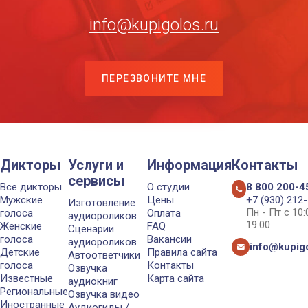
info@kupigolos.ru
ПЕРЕЗВОНИТЕ МНЕ
Дикторы
Услуги и
Информация
Контакты
сервисы
Все дикторы
О студии
8 800 200-4
Мужские
Цены
+7 (930) 212
Изготовление
Пн - Пт с 10
голоса
Оплата
аудиороликов
19:00
Женские
FAQ
Сценарии
голоса
Вакансии
аудиороликов
info@kupigo
Детские
Правила сайта
Автоответчики
голоса
Контакты
Озвучка
Известные
Карта сайта
аудиокниг
Региональные
Озвучка видео
Иностранные
Аудиогиды /