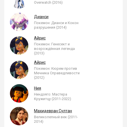
Overwatch (2016)
Дианси
Покемон: Дианси и Кокон
разрушения (2014)
Айрис
Покемон: Генесект и
возрождённая легенда
(2013)
Айрис
Покемон: Кюрем против
Мечника Справедливости
(2012)
Ния
Ниндзяго: Мастера
Кружитцу (2011-2022)
Махидевран Султан
Великолепный век (2011-
2014)