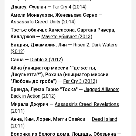
Джасу, Фуллан —
Far Cry 4 (2014)
Амели Монвуазен, Женевьева Серне —
Assassin's Creed: Unity (2014)
Третье обличье Хамелеона, Сартана Ривера,
Киллджой —
Мачете убивает (2013)
Бадрия, Джамилия, Лин —
Risen 2: Dark Waters
(2012)
Саша —
Diablo 3 (2012)
Айна (инициатор миссии "Где же ты,
Джульетта?"), Рохана (инициатор миссии
"Любовь до гроба") —
Far Cry 3 (2012)
Бренда, Луиза Гарно "Тоска" —
Jagged Alliance:
Back in Action (2012)
Мирела Джурич —
Assassin's Creed: Revelations
(2011)
Анна, Ким, Лорен, Мэгги Спейси —
Dead Island
(2011)
Болонка из Белого дома, Лошадь, Обезьяна —