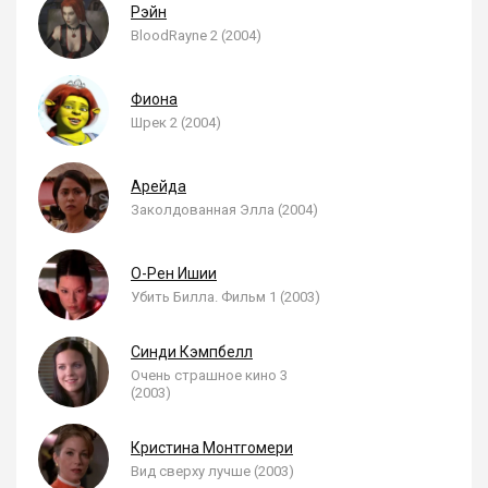
Рэйн
BloodRayne 2 (2004)
Фиона
Шрек 2 (2004)
Арейда
Заколдованная Элла (2004)
О-Рен Ишии
Убить Билла. Фильм 1 (2003)
Синди Кэмпбелл
Очень страшное кино 3
(2003)
Кристина Монтгомери
Вид сверху лучше (2003)