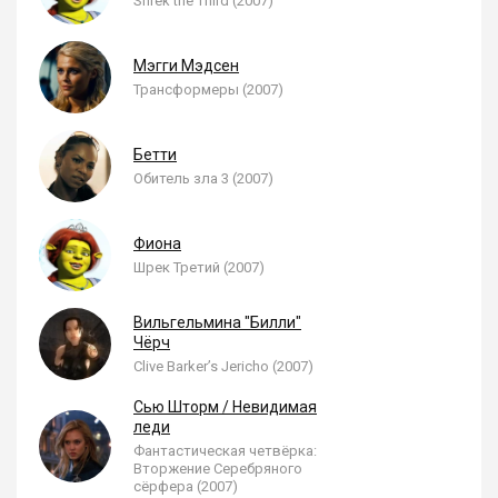
Shrek the Third (2007)
Мэгги Мэдсен
Трансформеры (2007)
Бетти
Обитель зла 3 (2007)
Фиона
Шрек Третий (2007)
Вильгельмина "Билли"
Чёрч
Clive Barker’s Jericho (2007)
Сью Шторм / Невидимая
леди
Фантастическая четвёрка:
Вторжение Серебряного
сёрфера (2007)