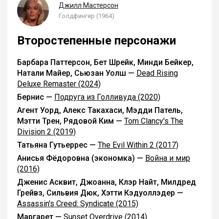
Джилл Мастерсон
Голдфингер (1964)
Второстепенные персонажи
Барбара Паттерсон, Бет Шрейк, Минди Бейкер,
Натали Майер, Сьюзан Уолш —
Dead Rising
Deluxe Remaster (2024)
Бернис —
Подруга из Голливуда (2020)
Агент Уорд, Алекс Такахаси, Мэдди Патель,
Мэтти Трен, Рядовой Ким —
Tom Clancy's The
Division 2 (2019)
Татьяна Гутьеррес —
The Evil Within 2 (2017)
Анисья Фёдоровна (экономка) —
Война и мир
(2016)
Дженис Асквит, Джоанна, Клэр Найт, Милдред
Грейвз, Сильвия Дюк, Хэтти Кэдуоллэдер —
Assassin's Creed: Syndicate (2015)
Маргарет —
Sunset Overdrive (2014)