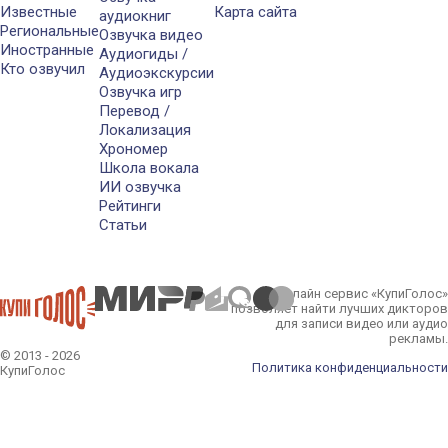
Известные
Карта сайта
аудиокниг
Региональные
Озвучка видео
Иностранные
Аудиогиды /
Кто озвучил
Аудиоэкскурсии
Озвучка игр
Перевод /
Локализация
Хрономер
Школа вокала
ИИ озвучка
Рейтинги
Статьи
Онлайн сервис «КупиГолос»
позволяет найти лучших дикторов
для записи видео или аудио
рекламы.
© 2013 - 2026
Политика конфиденциальности
КупиГолос