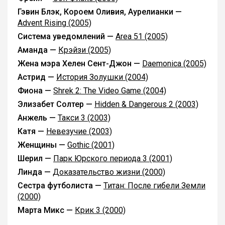
Гэвин Блэк, Короем Оливия, Аурелианки —
Advent Rising (2005)
Система уведомлений —
Area 51 (2005)
Аманда —
Крэйзи (2005)
Жена мэра Хелен Сент-Джон —
Daemonica (2005)
Астрид —
История Золушки (2004)
Фиона —
Shrek 2: The Video Game (2004)
Элизабет Солтер —
Hidden & Dangerous 2 (2003)
Анжель —
Такси 3 (2003)
Катя —
Невезучие (2003)
Женщины —
Gothic (2001)
Шерил —
Парк Юрского периода 3 (2001)
Линда —
Доказательство жизни (2000)
Сестра футболиста —
Титан: После гибели Земли
(2000)
Марта Микс —
Крик 3 (2000)