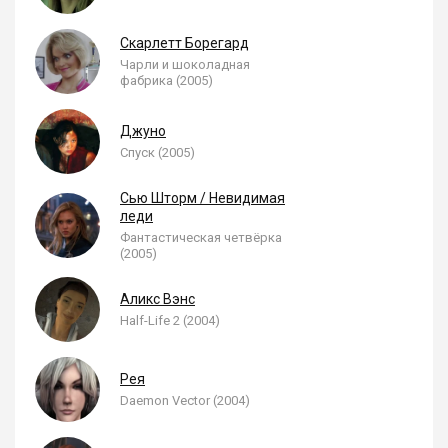
Скарлетт Борегард
Чарли и шоколадная
фабрика (2005)
Джуно
Спуск (2005)
Сью Шторм / Невидимая
леди
Фантастическая четвёрка
(2005)
Аликс Вэнс
Half-Life 2 (2004)
Рея
Daemon Vector (2004)