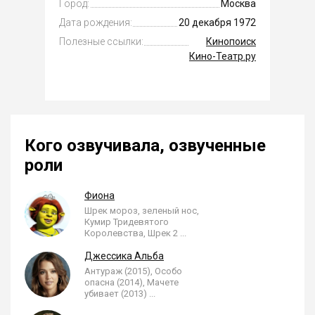
Город:
Москва
Дата рождения:
20 декабря 1972
Полезные ссылки:
Кинопоиск
Кино-Театр.ру
Кого озвучивала, озвученные
роли
Фиона
Шрек мороз, зеленый нос,
Кумир Тридевятого
Королевства, Шрек 2
...
Джессика Альба
Антураж (2015), Особо
опасна (2014), Мачете
убивает (2013)
...