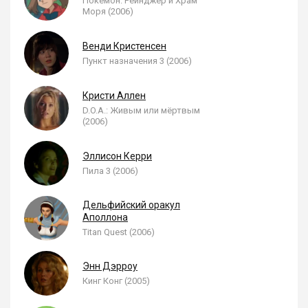
Покемон: Рейнджер и Храм
Моря (2006)
Венди Кристенсен
Пункт назначения 3 (2006)
Кристи Аллен
D.O.A.: Живым или мёртвым
(2006)
Эллисон Керри
Пила 3 (2006)
Дельфийский оракул
Аполлона
Titan Quest (2006)
Энн Дэрроу
Кинг Конг (2005)