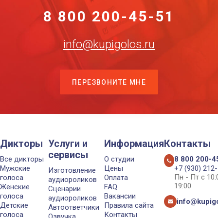
8 800 200-45-51
info@kupigolos.ru
ПЕРЕЗВОНИТЕ МНЕ
Дикторы
Услуги и
Информация
Контакты
сервисы
Все дикторы
О студии
8 800 200-4
Мужские
Цены
+7 (930) 212
Изготовление
Пн - Пт с 10
голоса
Оплата
аудиороликов
19:00
Женские
FAQ
Сценарии
голоса
Вакансии
аудиороликов
info@kupigo
Детские
Правила сайта
Автоответчики
голоса
Контакты
Озвучка