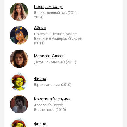
Гюльфем-хатун
Великолепный век (2011-
2014)
Айрис
Покемон: Чёрное/Белое.
Виктини и Реширам/Зекром
(2011)
Марисса Уилсон
Дети шпионов 4D (2011)
Фиона
Шрек навсегда (2010)
Кристина Веспуччи
Assassin's Creed:
Brotherhood (2010)
Фиона