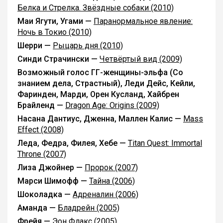
Белка и Стрелка. Звёздные собаки (2010)
Маи Ягути, Угами —
Паранормальное явление:
Ночь в Токио (2010)
Шерри —
Рыцарь дня (2010)
Синди Страчински —
Четвёртый вид (2009)
Возможный голос ГГ-женщины-эльфа (Со
знанием дела, Страстный), Леди Дейс, Кейли,
Фаринден, Марди, Орен Кусланд, Хайбрен
Брайленд —
Dragon Age: Origins (2009)
Насана Дантиус, Дженна, Маллен Калис —
Mass
Effect (2008)
Леда, Федра, Филея, Хебе —
Titan Quest: Immortal
Throne (2007)
Лиза Джойнер —
Пророк (2007)
Марси Шимофф —
Тайна (2006)
Шоколадка —
Адреналин (2006)
Аманда —
Бладрейн (2005)
Фрейя —
Эон Флакс (2005)