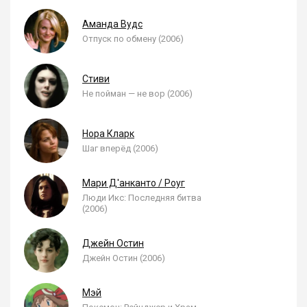
Аманда Вудс
Отпуск по обмену (2006)
Стиви
Не пойман — не вор (2006)
Нора Кларк
Шаг вперёд (2006)
Мари Д'анканто / Роуг
Люди Икс: Последняя битва
(2006)
Джейн Остин
Джейн Остин (2006)
Мэй