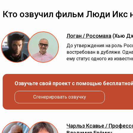
Кто озвучил фильм Люди Икс 
Логан / Росомаха
(Хью Д
До утверждения на роль Ро
востребован в дубляже. Од
ему статус одного из известн
Озвучьте свой проект с помощью бесплатной
Сгенерировать озвучку
Чарльз Ксавье / Професс
Владимир Ерёмин