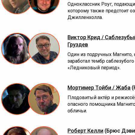
Одноклассник Роуг, подающи
которому также предстоит о
Джилленхолла.
Виктор Крид / Саблезубы
Груздев
Один из подручных Магнито, 
заработал тембр саблезубого 
«Ледниковый период».
Мортимер Тойби / Жаба
(
Плодовитый актёр и режиссё
опасного помощника Магнито
обличьи.
Роберт Келли
(Брюс Дэви