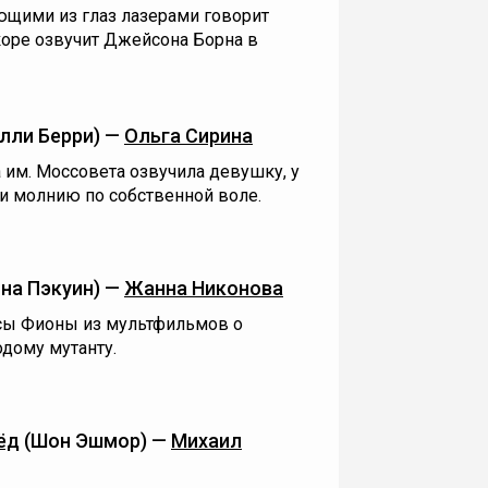
ющими из глаз лазерами говорит
коре озвучит Джейсона Борна в
лли Берри) —
Ольга Сирина
а им. Моссовета озвучила девушку, у
и молнию по собственной воле.
на Пэкуин) —
Жанна Никонова
сы Фионы из мультфильмов о
дому мутанту.
ёд
(Шон Эшмор) —
Михаил