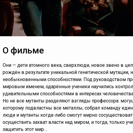
О фильме
Они — дети атомного века, сверхлюди, новое звено в ц
рождён в результате уникальной генетической мутации, 
необыкновенными способностями. Под руководством про
мировым именем, одарённые ученики научились контрол
удивительными способностями в интересах человечества
Но не все мутанты разделяют взгляды профессора: могу
которому подвластны все металлы, собрал команду един
люди и мутанты когда-либо смогут мирно сосуществовать
осуществить захват власти над миром, и тогда, только у
защитить этот мир…