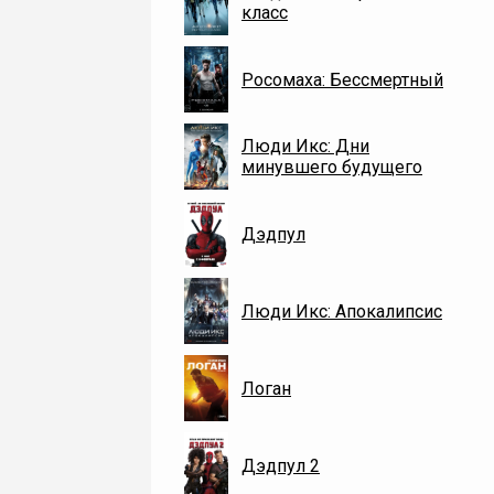
класс
Росомаха: Бессмертный
Люди Икс: Дни
минувшего будущего
Дэдпул
Люди Икс: Апокалипсис
Логан
Дэдпул 2