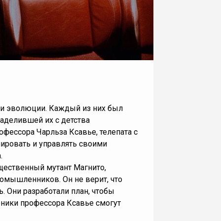
епи эволюции. Каждый из них был
наделившей их с детства
фессора Чарльза Ксавье, телепата с
ировать и управлять своими
.
щественный мутант Магнито,
омышленников. Он не верит, что
. Они разработали план, чтобы
ченики профессора Ксавье смогут