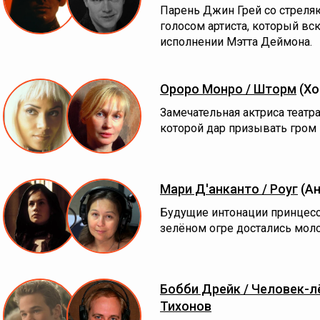
Парень Джин Грей со стреля
голосом артиста, который вс
исполнении Мэтта Деймона.
Ороро Монро / Шторм
(Хо
Замечательная актриса театр
которой дар призывать гром 
Мари Д'анканто / Роуг
(Ан
Будущие интонации принцес
зелёном огре достались моло
Бобби Дрейк / Человек-л
Тихонов