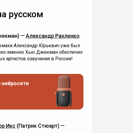
на русском
жекман) —
Александр Рахленко
сомахи Александр Юрьевич уже был
нако именно Хью Джекман обеспечил
ых артистов озвучания в России!
 нейросети
ор Икс
(Патрик Стюарт) —