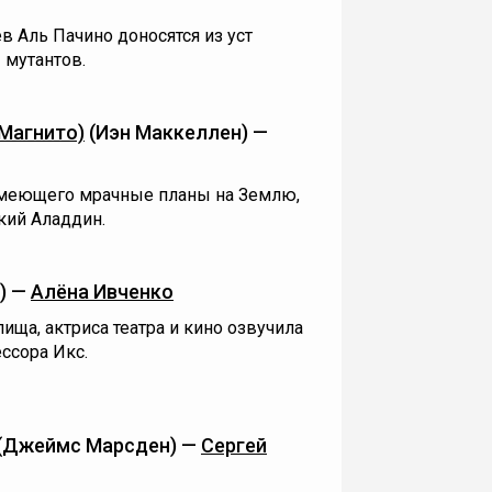
 Аль Пачино доносятся из уст
 мутантов.
(Магнито)
(Иэн Маккеллен) —
имеющего мрачные планы на Землю,
кий Аладдин.
) —
Алёна Ивченко
ща, актриса театра и кино озвучила
ссора Икс.
(Джеймс Марсден) —
Сергей