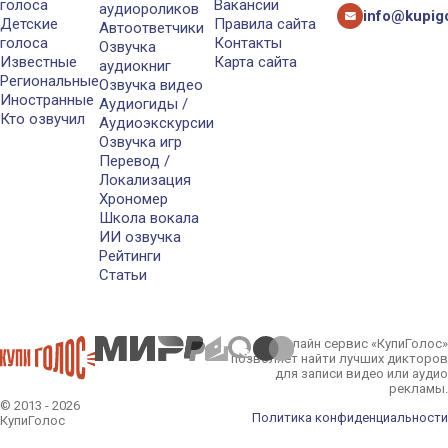
голоса
Вакансии
аудиороликов
info@kupigo
Детские
Правила сайта
Автоответчики
голоса
Контакты
Озвучка
Известные
Карта сайта
аудиокниг
Региональные
Озвучка видео
Иностранные
Аудиогиды /
Кто озвучил
Аудиоэкскурсии
Озвучка игр
Перевод /
Локализация
Хрономер
Школа вокала
ИИ озвучка
Рейтинги
Статьи
Онлайн сервис «КупиГолос»
позволяет найти лучших дикторов
для записи видео или аудио
рекламы.
© 2013 - 2026
Политика конфиденциальности
КупиГолос