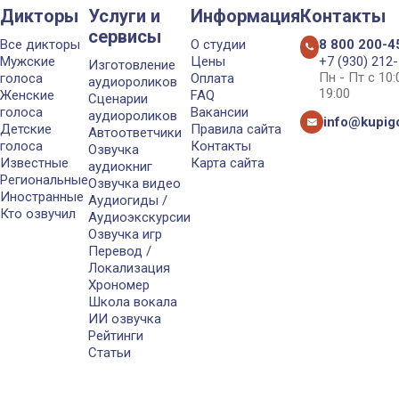
Дикторы
Услуги и
Информация
Контакты
сервисы
Все дикторы
О студии
8 800 200-4
Мужские
Цены
+7 (930) 212
Изготовление
Пн - Пт с 10
голоса
Оплата
аудиороликов
19:00
Женские
FAQ
Сценарии
голоса
Вакансии
аудиороликов
info@kupigo
Детские
Правила сайта
Автоответчики
голоса
Контакты
Озвучка
Известные
Карта сайта
аудиокниг
Региональные
Озвучка видео
Иностранные
Аудиогиды /
Кто озвучил
Аудиоэкскурсии
Озвучка игр
Перевод /
Локализация
Хрономер
Школа вокала
ИИ озвучка
Рейтинги
Статьи