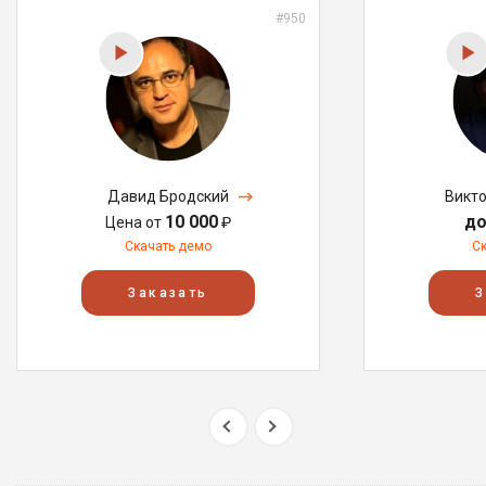
#950
Давид Бродский
Викт
10 000
до
Цена от
₽
Скачать демо
С
Заказать
З