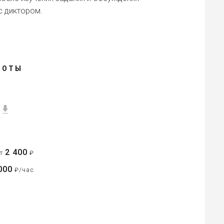
с диктором.
БОТЫ
2 400
от
₽
000
₽/час