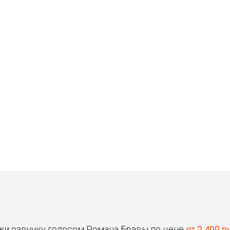
Станислав
Владимир
30 ₽
30 ₽
Цена от
Цена от
Быстрая озвучка
Быстрая озвучка
нейросетью
нейросетью
жи озвучку голосом Романа Бравы по цене
от 2 400 р