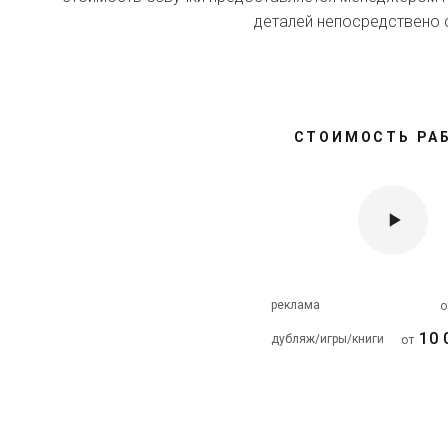
деталей непосредствено 
СТОИМОСТЬ РА
реклама
10 
дубляж/игры/книги
от