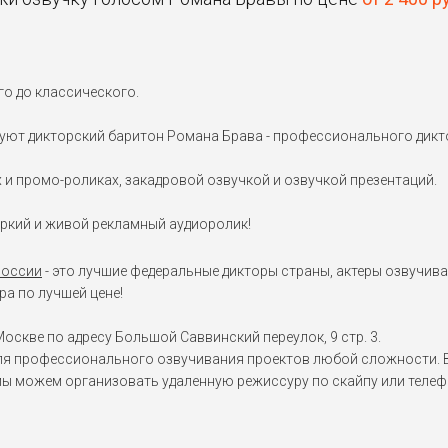
го до классического.
изуют дикторский баритон Романа Брава - профессионального дикт
и промо-роликах, закадровой озвучкой и озвучкой презентаций.
яркий и живой рекламный аудиоролик!
России
- это лучшие федеральные дикторы страны, актеры озвучива
а по лучшей цене!
оскве по адресу Большой Саввинский переулок, 9 стр. 3.
я профессионального озвучивания проектов любой сложности. Вы
мы можем организовать удаленную режиссуру по скайпу или телеф