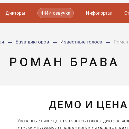
Дикторы
ИИ озвучка
Инфопортал
С
Фильмов и сериалов
ая
База дикторов
Известные голоса
Роман
Мультфильмов
YouTube каналов
Видеорекламы
РОМАН БРАВА
ДЕМО И ЦЕНА
Указанные ниже цены за запись голоса диктора яв
стоимость озвучки предоставляется менеджером п