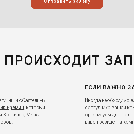
Отправить заявку
 ПРОИСХОДИТ ЗА
ЕСЛИ ВАЖНО З
тичны и обаятельны!
Иногда необходимо за
ир Еремин
, который
сотрудника вашей ко
и Хопкинса, Микки
организуем для вас т
теров.
вице-президента комп