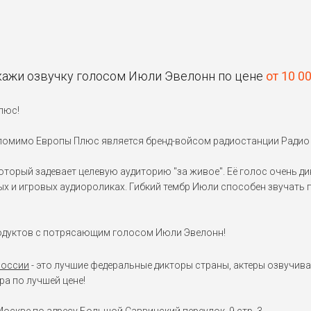
кажи озвучку голосом Июли Эвелонн по цене
от 10 0
люс!
помимо Европы Плюс является бренд-войсом радиостанции Радио 
торый задевает целевую аудиторию "за живое". Её голос очень ди
 и игровых аудиороликах. Гибкий тембр Июли способен звучать по
одуктов с потрясающим голосом Июли Эвелонн!
России
- это лучшие федеральные дикторы страны, актеры озвучива
а по лучшей цене!