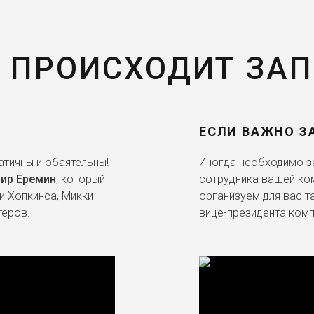
 ПРОИСХОДИТ ЗА
ЕСЛИ ВАЖНО З
тичны и обаятельны!
Иногда необходимо за
ир Еремин
, который
сотрудника вашей ко
и Хопкинса, Микки
организуем для вас т
теров.
вице-президента комп