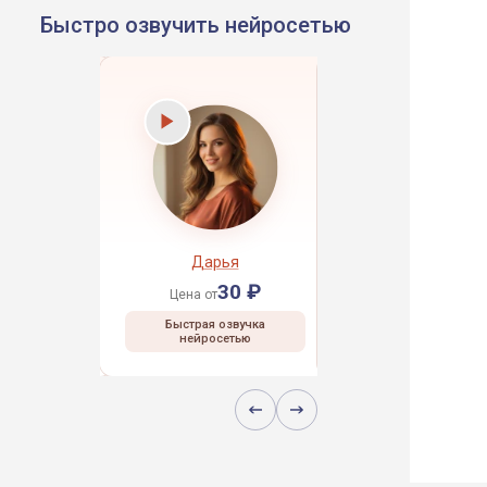
Быстро озвучить нейросетью
рей
Дарья
Даниил
30 ₽
30 ₽
30 ₽
Цена от
Цена от
 озвучка
Быстрая озвучка
Быстрая озвучка
сетью
нейросетью
нейросетью