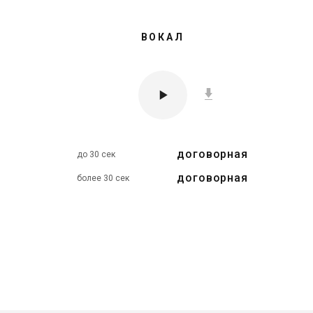
ВОКАЛ
договорная
до 30 сек
Станислав
Владимир
договорная
более 30 сек
30 ₽
30 ₽
Цена от
Цена от
Быстрая озвучка
Быстрая озвучка
нейросетью
нейросетью