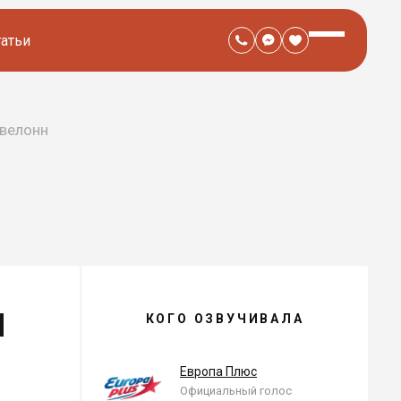
татьи
велонн
И
КОГО ОЗВУЧИВАЛА
ИЮЛЬ ЭВЕЛОНН —
, ОЗВУЧЕННЫЕ РОЛИ
Европа Плюс
я
Официальный голос