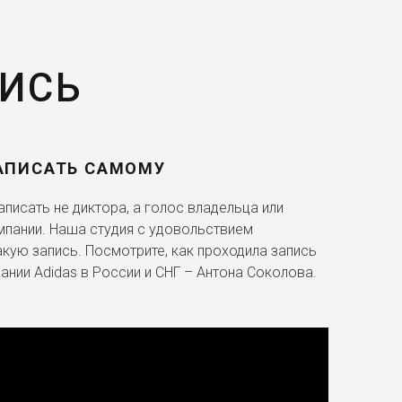
ПИСЬ
АПИСАТЬ САМОМУ
писать не диктора, а голос владельца или
мпании. Наша студия с удовольствием
акую запись. Посмотрите, как проходила запись
ании Adidas в России и СНГ – Антона Соколова.