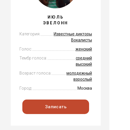
ИЮЛЬ
ЭВЕЛОНН
Категория:
Известные дикторы
Вокалисты
Голос:
женский
Тембр голоса:
средний
высокий
Возраст голоса:
молодежный
взрослый
Город:
Москва
Записать