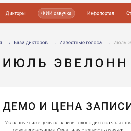
Дикторы
ИИ озвучка
Инфопортал
С
Фильмов и сериалов
я
База дикторов
Известные голоса
Июль Э
Мультфильмов
YouTube каналов
Видеорекламы
ИЮЛЬ ЭВЕЛОНН
ДЕМО И ЦЕНА ЗАПИС
Указанные ниже цены за запись голоса диктора являютс
ориентировочными. Финальная стоимость озвучки