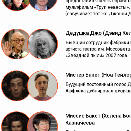
предоставится честь поработа
мультфильм «Труп невесты»,
(озвучивает тот же Джонни Д
Дедушка Джо
(Дэвид Ке
Бывший сотрудник фабрики 
артиста театра им. Моссовета
«Звёздной пыли» 2007 года.
Мистер Бакет
(Ноа Тейло
Будущий постоянный голос Д
Аффлека дублировал трудяще
Миссис Бакет
(Хелена Бо
Казначеева