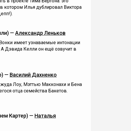
ть в проекте Тима Бёртона: это
 в котором Илья дублировал Виктора
епп!).
лли) —
Александр Леньков
Вонки имеет узнаваемые интонации
. А Дэвида Келли он ещё озвучит в
р) —
Василий Дахненко
жуда Лоу, Мэттью Макконахи и Бена
гося отца семейства Бакетов.
нем Картер) —
Наталья