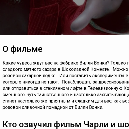
О фильме
Какие чудеса ждут вас на фабрике Вилли Вонки? Только п
сладкого мятного сахара в Шоколадной Комнате... Можн
розовой сахарной лодке... Или поставить эксперименты 
которые никогда не тают... Понаблюдать за дрессирова
или отправиться в стеклянном лифте в Телевизионную К
смешного, чуть таинственного и настолько захватывающе
станет настолько же приятным и сладким для вас, как во
розовой сливочной помадкой от Вилли Вонки.
Кто озвучил фильм Чарли и ш