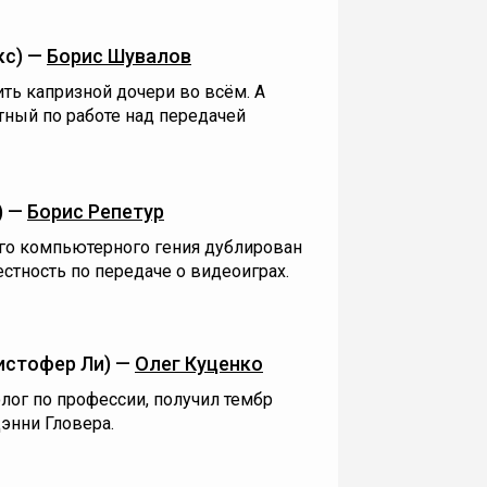
кс) —
Борис Шувалов
ить капризной дочери во всём. А
стный по работе над передачей
) —
Борис Репетур
ого компьютерного гения дублирован
стность по передаче о видеоиграх.
истофер Ли) —
Олег Куценко
лог по профессии, получил тембр
энни Гловера.