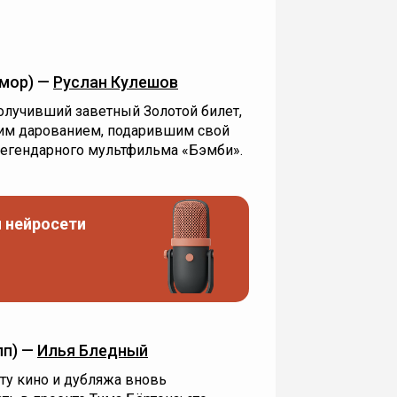
мор) —
Руслан Кулешов
получивший заветный Золотой билет,
им дарованием, подарившим свой
легендарного мультфильма «‎Бэмби».
 нейросети
пп) —
Илья Бледный
сту кино и дубляжа вновь