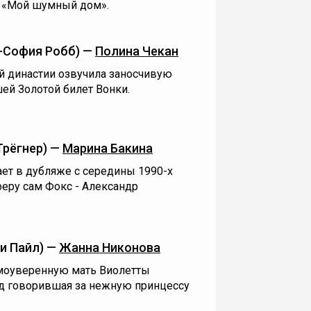
 «‎Мой шумный дом».
-София Робб) —
Полина Чекан
й династии озвучила заносчивую
ей Золотой билет Вонки.
Трёгнер) —
Марина Бакина
ет в дубляже с середины 1990-х
сферу сам Фокс - Александр
и Пайл) —
Жанна Никонова
амоуверенную мать Виолетты
ад говорившая за нежную принцессу