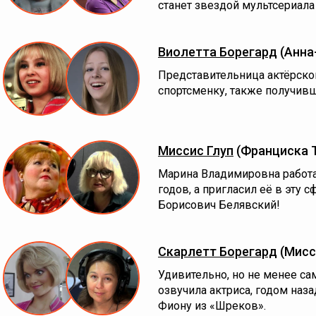
станет звездой мультсериала
Виолетта Борегард
(Анна
Представительница актёрско
спортсменку, также получивш
Миссис Глуп
(Франциска 
Марина Владимировна работа
годов, а пригласил её в эту 
Борисович Белявский!
Скарлетт Борегард
(Мисс
Удивительно, но не менее с
озвучила актриса, годом наз
Фиону из «Шреков».