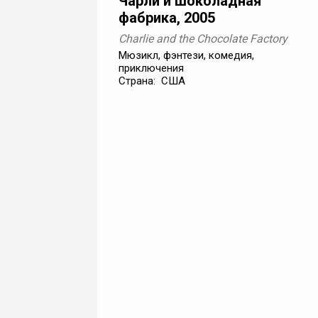
Чарли и шоколадная
фабрика, 2005
Charlie and the Chocolate Factory
Мюзикл, фэнтези, комедия,
приключения
Страна: США