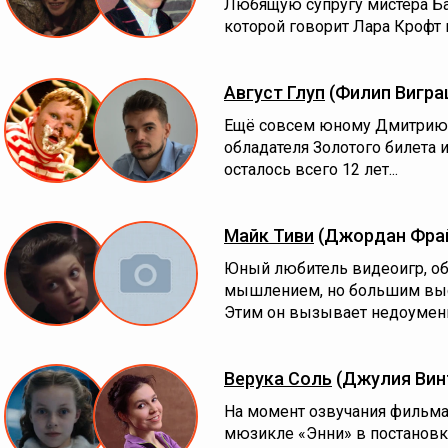
Любящую супругу мистера Ба
которой говорит Лара Крофт
Август Глуп
(Филип Вигра
Ещё совсем юному Дмитрию 
обладателя Золотого билета 
осталось всего 12 лет...
Майк Тиви
(Джордан Фрай
Юный любитель видеоигр, о
мышлением, но большим вы
Этим он вызывает недоумени
Верука Соль
(Джулия Вин
На момент озвучания фильма 
мюзикле «Энни» в постановк