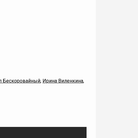
л Бескоровайный
,
Ирина Виленкина
,