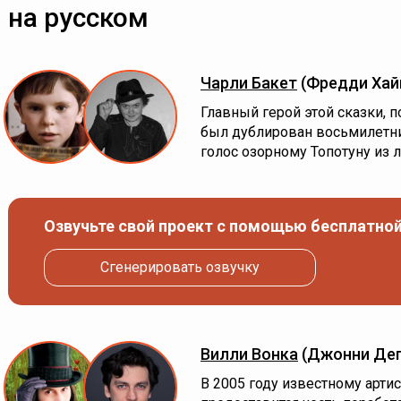
на русском
Чарли Бакет
(Фредди Хай
Главный герой этой сказки, 
был дублирован восьмилетн
голос озорному Топотуну из 
Озвучьте свой проект с помощью бесплатной
Сгенерировать озвучку
Вилли Вонка
(Джонни Де
В 2005 году известному арти