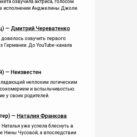
кета озвучила актриса, голосом
 в исполнении Анджелины Джоли.
ц) —
Дмитрий Череватенко
довелось озвучить первого
из Германии. До YouTube-канала
) — Неизвестен
бладающий неплохим логическим
сокомерием и вспыльчивостью.
е у своих родителей.
тер) —
Наталия Франкова
Наталья уже успела блеснуть в
е Нины Чусовой, а впоследствии