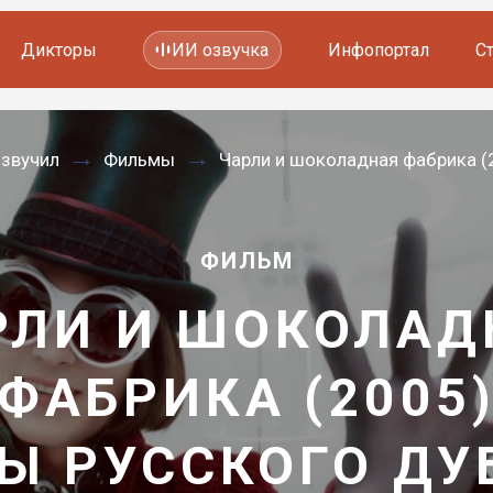
Дикторы
ИИ озвучка
Инфопортал
С
Фильмов и сериалов
озвучил
Фильмы
Чарли и шоколадная фабрика (
Мультфильмов
YouTube каналов
Видеорекламы
ФИЛЬМ
РЛИ И ШОКОЛАД
ФАБРИКА (2005
Ы РУССКОГО Д
—