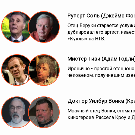
Руперт Соль
(Джеймс Фо
Отец Веруки старается услуж
дублировал его артист, изве
«Куклы» на НТВ.
Мистер Тиви
(Адам Годли
Иронично - простой отец юн
человеком, получившим изве
Доктор Уилбур Вонка
(Кр
Мрачный отец Вонки, стомато
киногероев Рассела Кроу и Д