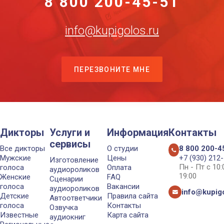
8 800 200-45-51
info@kupigolos.ru
ПЕРЕЗВОНИТЕ МНЕ
Дикторы
Услуги и
Информация
Контакты
сервисы
Все дикторы
О студии
8 800 200-4
Мужские
Цены
+7 (930) 212
Изготовление
Пн - Пт с 10
голоса
Оплата
аудиороликов
19:00
Женские
FAQ
Сценарии
голоса
Вакансии
аудиороликов
info@kupigo
Детские
Правила сайта
Автоответчики
голоса
Контакты
Озвучка
Известные
Карта сайта
аудиокниг