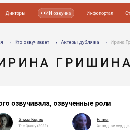
Дикторы
ИИ озвучка
Инфопортал
С
Фильмов и сериалов
ая
Кто озвучивает
Актеры дубляжа
Ирина Г
Мультфильмов
YouTube каналов
Видеорекламы
ИРИНА ГРИШИН
ого озвучивала, озвученные роли
Элиза Ворес
Елана
The Quarry (2022)
Холодное сердце 2