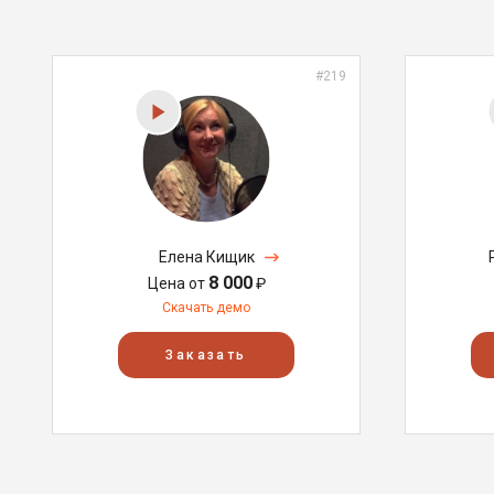
#219
Елена Кищик
8 000
Цена от
₽
Скачать демо
Заказать