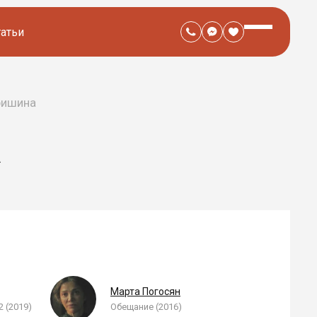
татьи
ришина
А
Марта Погосян
 (2019)
Обещание (2016)