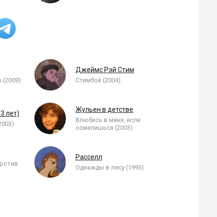
Джеймс Рэй Стим
s (2009)
Стимбой (2004)
Жульен в детстве
3 лет)
Влюбись в меня, если
2003)
осмелишься (2003)
Расселл
против
Однажды в лесу (1993)