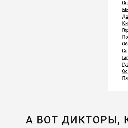
Ос
Ми
До
Кн
Га
По
Об
Со
Га
Гу
Ос
Пя
А ВОТ ДИКТОРЫ,