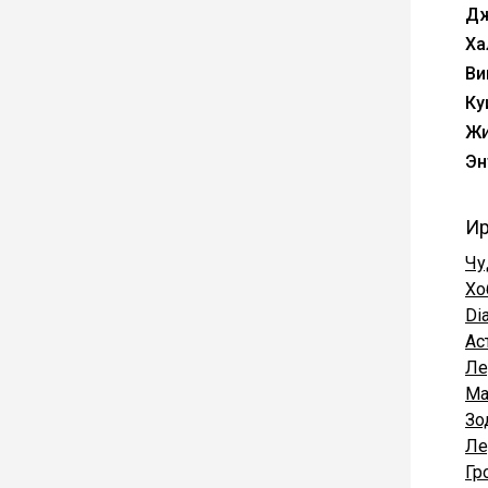
Дж
Ха
Ви
Ку
Ж
Эн
Ир
Чу
Хо
Di
Ас
Ле
Ma
Зо
Ле
Гр