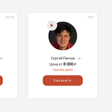
#2736
#351
Сергей Пинчук
8 000
Цена от
₽
Скачать демо
Заказать