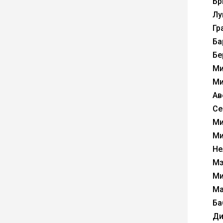
Бр
Лу
Гр
Ба
Бе
Ми
Ми
Ав
Се
Ми
Ми
Не
Мэ
Ми
Ма
Ба
Ди