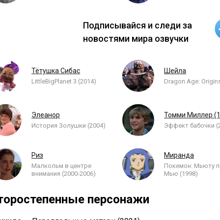
Подписывайся и следи за
новостями мира озвучки
Тётушка Сибас
Шейла
LittleBigPlanet 3 (2014)
Dragon Age: Origin
Элеанор
Томми Миллер (1
История Золушки (2004)
Эффект бабочки (
Риз
Миранда
Малкольм в центре
Покемон: Мьюту 
внимания (2000-2006)
Мью (1998)
торостепенные персонажи