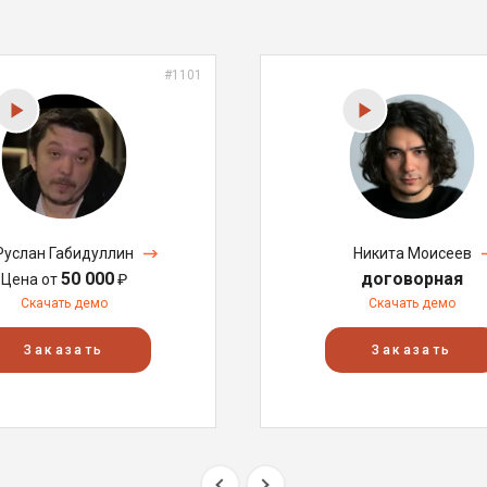
#1101
Руслан Габидуллин
Никита Моисеев
50 000
договорная
Цена от
₽
Скачать демо
Скачать демо
Заказать
Заказать