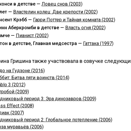
онси в детстве —
Ловец снов (2003)
лет —
Властелин колец: Две крепости (2002)
нсент Крэбб —
Гарри Поттер и Тайная комната (2002)
инн Аберкромби в детстве —
Власть огня (2002)
имче —
Пианист (2002)
тон в детстве, Главная медсестра —
Гаттака (1997)
ина Гришина также участвовала в озвучке следующи
до на Гудзоне (2016)
ббит: Битва пяти воинств (2014)
ablo 3 (2012)
тробой (2009)
дниковый период 3: Эра динозавров (2009)
ss Effect (2008)
диак (2007)
дниковый период 2: Глобальное потепление (2006)
оза муравьёв (2006)