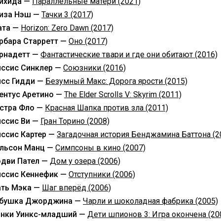
ихида —
Параллельные матери (2021)
иза Нэш —
Тачки 3 (2017)
ата —
Horizon: Zero Dawn (2017)
рбара Старретт —
Оно (2017)
рнадетт —
Фантастические твари и где они обитают (2016)
ссис Синклер —
Союзники (2016)
сс Гидди —
Безумный Макс: Дорога ярости (2015)
ентус Аретино —
The Elder Scrolls V: Skyrim (2011)
стра Фло —
Красная Шапка против зла (2011)
ссис Ви —
Гран Торино (2008)
ссис Картер —
Загадочная история Бенджамина Баттона (2
льсон Манц —
Симпсоны в кино (2007)
дви Пател —
Дом у озера (2006)
ссис Кеннефик —
Отступники (2006)
ть Мэка —
Шаг вперёд (2006)
бушка Джорджина —
Чарли и шоколадная фабрика (2005)
нки Уинкс-младший —
Дети шпионов 3: Игра окончена (20