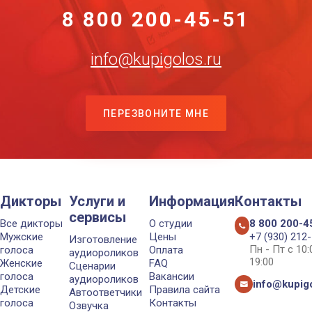
8 800 200-45-51
info@kupigolos.ru
ПЕРЕЗВОНИТЕ МНЕ
Дикторы
Услуги и
Информация
Контакты
сервисы
Все дикторы
О студии
8 800 200-4
Мужские
Цены
+7 (930) 212
Изготовление
Пн - Пт с 10
голоса
Оплата
аудиороликов
19:00
Женские
FAQ
Сценарии
голоса
Вакансии
аудиороликов
info@kupigo
Детские
Правила сайта
Автоответчики
голоса
Контакты
Озвучка