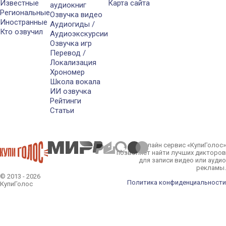
Известные
Карта сайта
аудиокниг
Региональные
Озвучка видео
Иностранные
Аудиогиды /
Кто озвучил
Аудиоэкскурсии
Озвучка игр
Перевод /
Локализация
Хрономер
Школа вокала
ИИ озвучка
Рейтинги
Статьи
Онлайн сервис «КупиГолос»
позволяет найти лучших дикторов
для записи видео или аудио
рекламы.
© 2013 - 2026
Политика конфиденциальности
КупиГолос