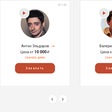
#1145
Антон Эльдаров
Валери
10 000
Цена от
₽
Цена 
Скачать демо
Скач
Заказать
За