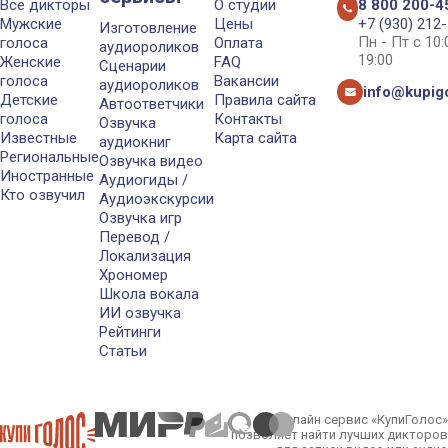
Все дикторы
О студии
8 800 200-4
Мужские
Цены
+7 (930) 212
Изготовление
Пн - Пт с 10
голоса
Оплата
аудиороликов
19:00
Женские
FAQ
Сценарии
голоса
Вакансии
аудиороликов
info@kupigo
Детские
Правила сайта
Автоответчики
голоса
Контакты
Озвучка
Известные
Карта сайта
аудиокниг
Региональные
Озвучка видео
Иностранные
Аудиогиды /
Кто озвучил
Аудиоэкскурсии
Озвучка игр
Перевод /
Локализация
Хрономер
Школа вокала
ИИ озвучка
Рейтинги
Статьи
Онлайн сервис «КупиГолос»
позволяет найти лучших дикторов