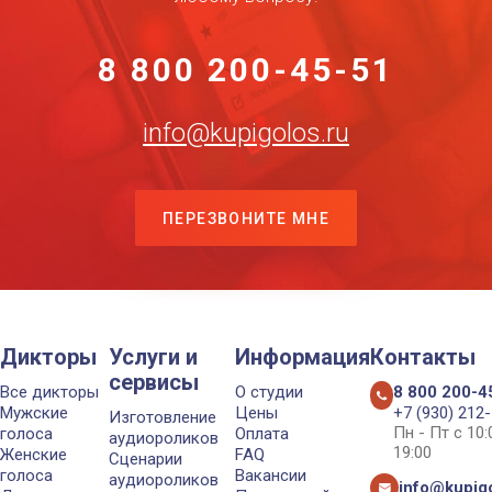
8 800 200-45-51
info@kupigolos.ru
ПЕРЕЗВОНИТЕ МНЕ
Дикторы
Услуги и
Информация
Контакты
сервисы
Все дикторы
О студии
8 800 200-4
Мужские
Цены
+7 (930) 212
Изготовление
Пн - Пт с 10
голоса
Оплата
аудиороликов
19:00
Женские
FAQ
Сценарии
голоса
Вакансии
аудиороликов
info@kupigo