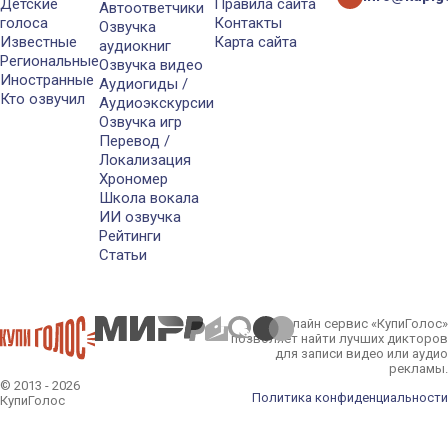
Детские
Правила сайта
Автоответчики
голоса
Контакты
Озвучка
Известные
Карта сайта
аудиокниг
Региональные
Озвучка видео
Иностранные
Аудиогиды /
Кто озвучил
Аудиоэкскурсии
Озвучка игр
Перевод /
Локализация
Хрономер
Школа вокала
ИИ озвучка
Рейтинги
Статьи
Онлайн сервис «КупиГолос»
позволяет найти лучших дикторов
для записи видео или аудио
рекламы.
© 2013 - 2026
Политика конфиденциальности
КупиГолос