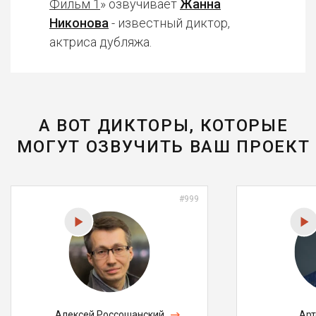
Фильм 1
» озвучивает
Жанна
Никонова
- известный диктор,
актриса дубляжа.
А ВОТ ДИКТОРЫ, КОТОРЫЕ
МОГУТ ОЗВУЧИТЬ ВАШ ПРОЕКТ
#999
Алексей Россошанский
Арт