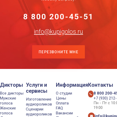
8 800 200-45-51
info@kupigolos.ru
ПЕРЕЗВОНИТЕ МНЕ
Дикторы
Услуги и
Информация
Контакты
сервисы
Все дикторы
О студии
8 800 200-4
Мужские
Цены
+7 (930) 212
Изготовление
Пн - Пт с 10
голоса
Оплата
аудиороликов
19:00
Женские
FAQ
Сценарии
голоса
Вакансии
аудиороликов
info@kupigo