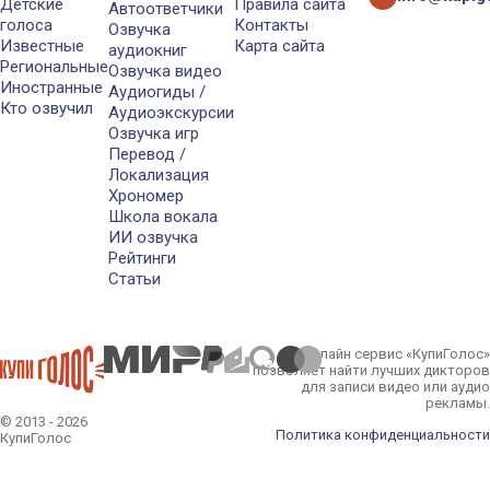
Детские
Правила сайта
Автоответчики
голоса
Контакты
Озвучка
Известные
Карта сайта
аудиокниг
Региональные
Озвучка видео
Иностранные
Аудиогиды /
Кто озвучил
Аудиоэкскурсии
Озвучка игр
Перевод /
Локализация
Хрономер
Школа вокала
ИИ озвучка
Рейтинги
Статьи
Онлайн сервис «КупиГолос»
позволяет найти лучших дикторов
для записи видео или аудио
рекламы.
© 2013 - 2026
Политика конфиденциальности
КупиГолос