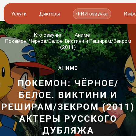
Услуги
Дикторы
ИИ озвучка
Инфо
Кто озвучил
Аниме
Озвучка видео
Иностранные дикторы
Покемон: Чёрное/Белое. Виктини и Реширам/Зекром
(2011)
Работа с аудио
Русские дикторы
Работа с текстом
Актеры озвучки
АНИМЕ
ПОКЕМОН: ЧЁРНОЕ/
Локализация и перевод
Контакты дикторов
БЕЛОЕ. ВИКТИНИ И
Другие услуги
ИИ голоса
РЕШИРАМ/ЗЕКРОМ (2011)
АКТЕРЫ РУССКОГО
—
8 800 200-45-51
8 800 200-45-51
Заказать звонок
Заказать звонок
ДУБЛЯЖА