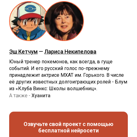
Эш Кетчум
—
Лариса Некипелова
Юный тренер покемонов, как всегда, в гуще
событий. И его русский голос по-прежнему
принадлежит актрисе МХАТ им. Горького. В числе
её других известных долгоиграющих ролей - Блум
из «Клуба Винкс: Школы волшебниц».
А также -
Хуанита
Озвучьте свой проект с помощью
бесплатной нейросети