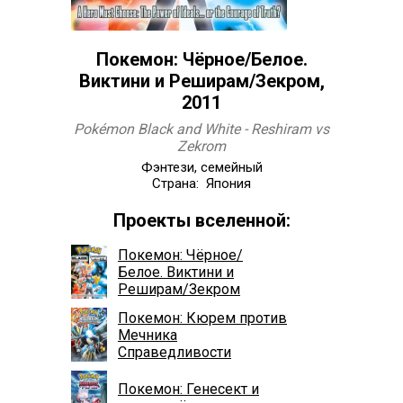
Покемон: Чёрное/Белое.
Виктини и Реширам/Зекром,
2011
Pokémon Black and White - Reshiram vs
Zekrom
Фэнтези, семейный
Страна: Япония
Проекты вселенной:
Покемон: Чёрное/
Белое. Виктини и
Реширам/Зекром
Покемон: Кюрем против
Мечника
Справедливости
Покемон: Генесект и