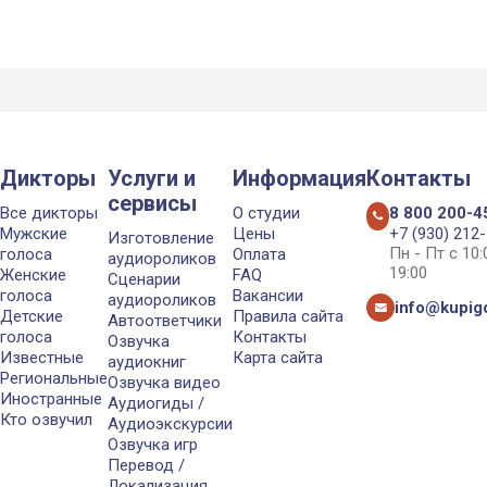
Дикторы
Услуги и
Информация
Контакты
сервисы
Все дикторы
О студии
8 800 200-4
Мужские
Цены
+7 (930) 212
Изготовление
Пн - Пт с 10
голоса
Оплата
аудиороликов
19:00
Женские
FAQ
Сценарии
голоса
Вакансии
аудиороликов
info@kupigo
Детские
Правила сайта
Автоответчики
голоса
Контакты
Озвучка
Известные
Карта сайта
аудиокниг
Региональные
Озвучка видео
Иностранные
Аудиогиды /
Кто озвучил
Аудиоэкскурсии
Озвучка игр
Перевод /
Локализация