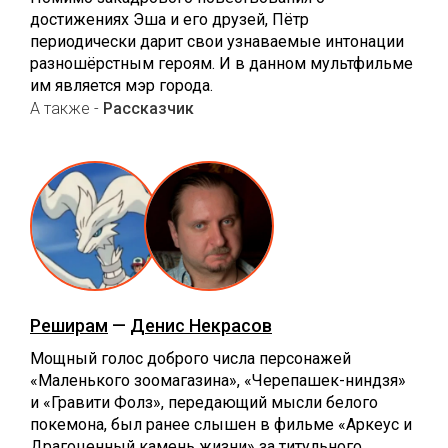
достижениях Эша и его друзей, Пётр
периодически дарит свои узнаваемые интонации
разношёрстным героям. И в данном мультфильме
им является мэр города.
А также -
Рассказчик
Реширам
—
Денис Некрасов
Мощный голос доброго числа персонажей
«Маленького зоомагазина», «Черепашек-ниндзя»
и «Гравити Фолз», передающий мысли белого
покемона, был ранее слышен в фильме «Аркеус и
Драгоценный камень жизни» за титульного