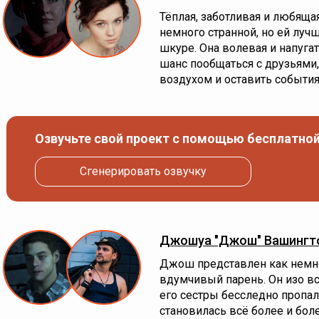
Тёплая, заботливая и любяща
немного странной, но ей луч
шкуре. Она волевая и напуга
шанс пообщаться с друзьями
воздухом и оставить события
Озвучьте свой проект с помощью бесплатной
Сгенерировать озвучку
Джошуа "Джош" Вашингт
Джош представлен как немн
вдумчивый парень. Он изо все
его сестры бесследно пропал
становилась всё более и бол