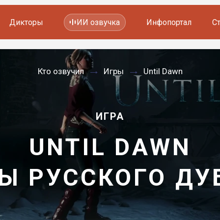
Дикторы
ИИ озвучка
Инфопортал
С
Фильмов и сериалов
Кто озвучил
Игры
Until Dawn
Мультфильмов
YouTube каналов
Видеорекламы
ИГРА
UNTIL DAWN
Ы РУССКОГО Д
—