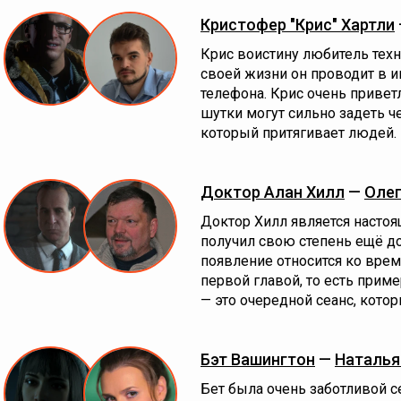
Кристофер "Крис" Хартли
Крис воистину любитель техн
своей жизни он проводит в и
телефона. Крис очень приветл
шутки могут сильно задеть ч
который притягивает людей.
Доктор Алан Хилл
—
Олег
Доктор Хилл является насто
получил свою степень ещё до
появление относится ко вре
первой главой, то есть прим
— это очередной сеанс, кото
Бэт Вашингтон
—
Наталья
Бет была очень заботливой се