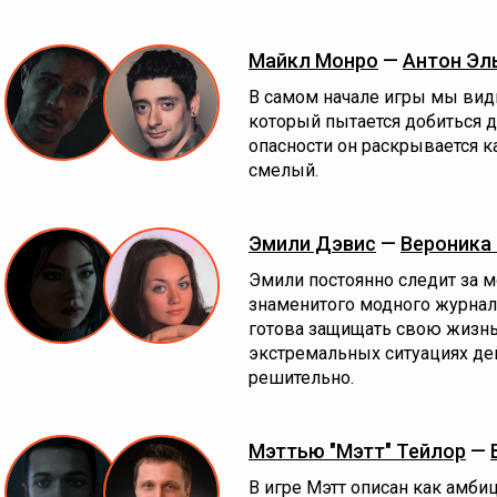
Майкл Монро
—
Антон Эл
В самом начале игры мы вид
который пытается добиться 
опасности он раскрывается 
смелый.
Эмили Дэвис
—
Вероника
Эмили постоянно следит за м
знаменитого модного журнала
готова защищать свою жизнь,
экстремальных ситуациях дей
решительно.
Мэттью "Мэтт" Тейлор
—
В игре Мэтт описан как амби