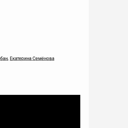
абан
,
Екатерина Семёнова