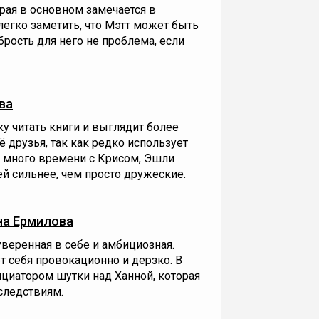
орая в основном замечается в
егко заметить, что Мэтт может быть
рость для него не проблема, если
ва
ку читать книги и выглядит более
 друзья, так как редко использует
 много времени с Крисом, Эшли
ней сильнее, чем просто дружеские.
на Ермилова
веренная в себе и амбициозная.
т себя провокационно и дерзко. В
циатором шутки над Ханной, которая
следствиям.