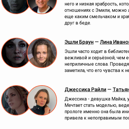
него и низкая храбрость, кот
отношениях с Эмили, можно л
еще каким смельчаком и храб
друг в беде.
Эшли Браун
—
Лина Ивано
Эшли часто ходит в библиоте
вежливой и серьёзной, чем её
неприличные слова. Проведя
заметила, что его чувства к 
Джессика Райли
—
Татья
Джессика - девушка Майка, у
Мечтает стать моделью, веде
прологе именно она была ини
привела к непоправимым по