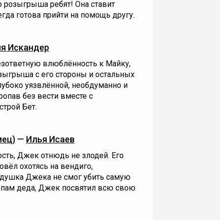
о розыгрыша ребят! Она ставит
гда готова прийти на помощь другу.
я Искандер
езответную влюблённость к Майку,
озыгрыша с его стороны и остальных
лубоко уязвлённой, необдуманно и
ропав без вести вместе с
строй Бет.
мец)
—
Илья Исаев
сть, Джек отнюдь не злодей. Его
вёл охотясь на вендиго,
дедушка Джека не смог убить самую
топам деда, Джек посвятил всю свою