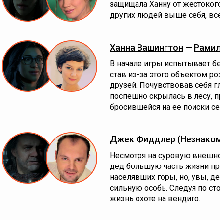
защищала Ханну от жестоког
других людей выше себя, все
Ханна Вашингтон
—
Рамил
В начале игры испытывает б
став из-за этого объектом р
друзей. Почувствовав себя г
поспешно скрылась в лесу, п
бросившейся на её поиски се
Джек Фиддлер (Незнако
Несмотря на суровую внешно
дед большую часть жизни про
населявших горы, но, увы, 
сильную особь. Следуя по с
жизнь охоте на вендиго.