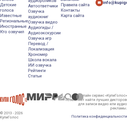
аудиороликов
info@kupigo
Детские
Правила сайта
Автоответчики
голоса
Контакты
Озвучка
Известные
Карта сайта
аудиокниг
Региональные
Озвучка видео
Иностранные
Аудиогиды /
Кто озвучил
Аудиоэкскурсии
Озвучка игр
Перевод /
Локализация
Хрономер
Школа вокала
ИИ озвучка
Рейтинги
Статьи
Онлайн сервис «КупиГолос»
позволяет найти лучших дикторов
для записи видео или аудио
рекламы.
© 2013 - 2026
Политика конфиденциальности
КупиГолос