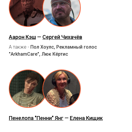
Аарон Кэш
—
Сергей Чихачёв
А также -
Пол Хоулс, Рекламный голос
"ArkhamCare", Люк Кёртис
Пенелопа "Пенни" Янг
—
Елена Кищик