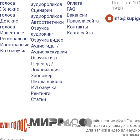
Пн - Пт с 10
голоса
Оплата
аудиороликов
19:00
Женские
FAQ
Сценарии
голоса
Вакансии
аудиороликов
info@kupigo
Детские
Правила сайта
Автоответчики
голоса
Контакты
Озвучка
Известные
Карта сайта
аудиокниг
Региональные
Озвучка видео
Иностранные
Аудиогиды /
Кто озвучил
Аудиоэкскурсии
Озвучка игр
Перевод /
Локализация
Хрономер
Школа вокала
ИИ озвучка
Рейтинги
Статьи
Онлайн сервис «КупиГолос»
позволяет найти лучших дикторов
для записи видео или аудио
рекламы.