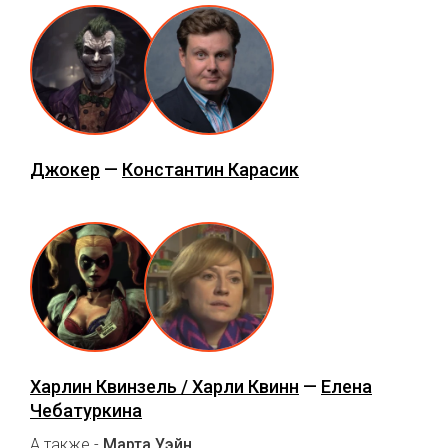
Джокер
—
Константин Карасик
Харлин Квинзель / Харли Квинн
—
Елена
Чебатуркина
А также -
Марта Уэйн