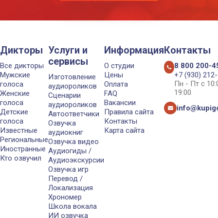
Дикторы
Услуги и
Информация
Контакты
сервисы
Все дикторы
О студии
8 800 200-4
Мужские
Цены
+7 (930) 212
Изготовление
Пн - Пт с 10
голоса
Оплата
аудиороликов
19:00
Женские
FAQ
Сценарии
голоса
Вакансии
аудиороликов
info@kupigo
Детские
Правила сайта
Автоответчики
голоса
Контакты
Озвучка
Известные
Карта сайта
аудиокниг
Региональные
Озвучка видео
Иностранные
Аудиогиды /
Кто озвучил
Аудиоэкскурсии
Озвучка игр
Перевод /
Локализация
Хрономер
Школа вокала
ИИ озвучка