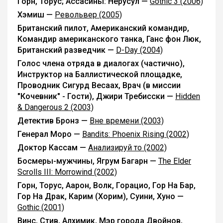
Горн, Торус; Ассасины: Нерусул —
Gothic 3 (2006)
Хэмиш —
Револьвер (2005)
Британский пилот, Американский командир,
Командир американского танка, Ганс фон Люк,
Британский разведчик —
D-Day (2004)
Голос члена отряда в диалогах (частично),
Инструктор на Баллистической площадке,
Проводник Сигурд Весаах, Врач (в миссии
"Кочевник" - Гости), Джири Требисски —
Hidden
& Dangerous 2 (2003)
Детектив Бронз —
Вне времени (2003)
Генерал Моро —
Bandits: Phoenix Rising (2002)
Доктор Кассам —
Анализируй то (2002)
Босмеры-мужчины, Ягрум Багарн —
The Elder
Scrolls III: Morrowind (2002)
Горн, Торус, Аарон, Волк, Горацио, Гор На Бар,
Гор На Драк, Карим (Хорим), Суини, Хуно —
Gothic (2001)
Винс, Стив, Алхимик, Мэр города Двойнов,