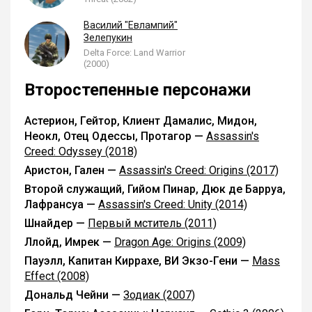
Василий "Евлампий"
Зелепукин
Delta Force: Land Warrior
(2000)
Второстепенные персонажи
Астерион, Гейтор, Клиент Дамалис, Мидон,
Неокл, Отец Одессы, Протагор —
Assassin's
Creed: Odyssey (2018)
Аристон, Гален —
Assassin's Creed: Origins (2017)
Второй служащий, Гийом Пинар, Дюк де Барруа,
Лафрансуа —
Assassin's Creed: Unity (2014)
Шнайдер —
Первый мститель (2011)
Ллойд, Имрек —
Dragon Age: Origins (2009)
Пауэлл, Капитан Киррахе, ВИ Экзо-Гени —
Mass
Effect (2008)
Дональд Чейни —
Зодиак (2007)