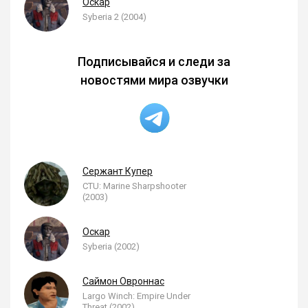
Оскар
Syberia 2 (2004)
Подписывайся и следи за
новостями мира озвучки
Сержант Купер
CTU: Marine Sharpshooter
(2003)
Оскар
Syberia (2002)
Саймон Овроннас
Largo Winch: Empire Under
Threat (2002)