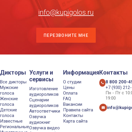
info@kupigolos.ru
ПЕРЕЗВОНИТЕ МНЕ
Дикторы
Услуги и
Информация
Контакты
сервисы
Все дикторы
О студии
8 800 200-4
Мужские
Цены
+7 (930) 212
Изготовление
Пн - Пт с 10
голоса
Оплата
аудиороликов
19:00
Женские
FAQ
Сценарии
голоса
Вакансии
аудиороликов
info@kupigo
Детские
Правила сайта
Автоответчики
голоса
Контакты
Озвучка
Известные
Карта сайта
аудиокниг
Региональные
Озвучка видео