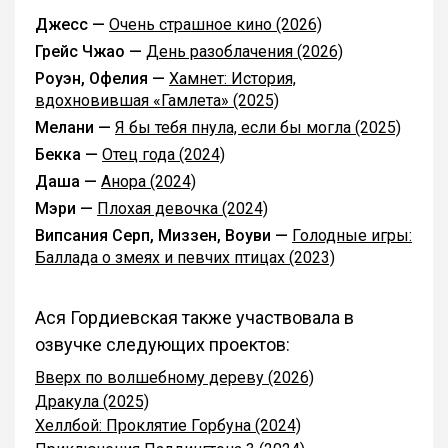
Джесс —
Очень страшное кино (2026)
Грейс Чжао —
День разоблачения (2026)
Роуэн, Офелия —
Хамнет: История,
вдохновившая «Гамлета» (2025)
Мелани —
Я бы тебя пнула, если бы могла (2025)
Бекка —
Отец года (2024)
Даша —
Анора (2024)
Мэри —
Плохая девочка (2024)
Випсания Серп, Миззен, Воуви —
Голодные игры:
Баллада о змеях и певчих птицах (2023)
Ася Гордиевская также участвовала в
озвучке следующих проектов:
Вверх по волшебному дереву (2026)
Дракула (2025)
Хеллбой: Проклятие Горбуна (2024)