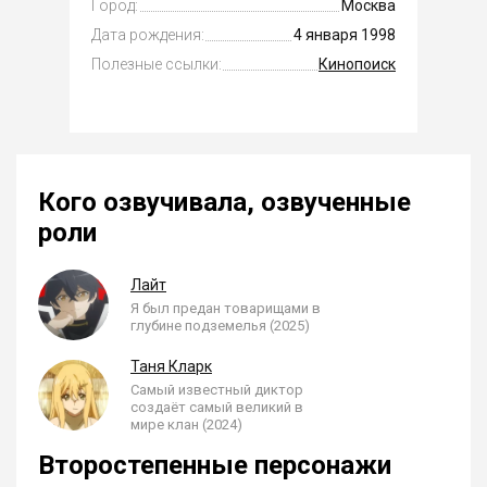
Город:
Москва
Дата рождения:
4 января 1998
Полезные ссылки:
Кинопоиск
Кого озвучивала, озвученные
роли
Лайт
Я был предан товарищами в
глубине подземелья (2025)
Таня Кларк
Самый известный диктор
создаёт самый великий в
мире клан (2024)
Второстепенные персонажи