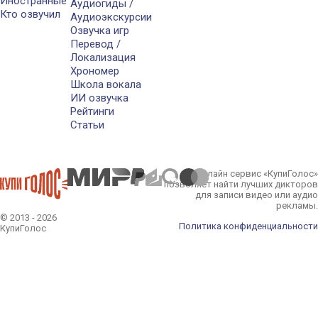
Иностранные
Аудиогиды /
Кто озвучил
Аудиоэкскурсии
Озвучка игр
Перевод /
Локализация
Хрономер
Школа вокала
ИИ озвучка
Рейтинги
Статьи
Онлайн сервис «КупиГолос»
позволяет найти лучших дикторов
для записи видео или аудио
рекламы.
© 2013 - 2026
Политика конфиденциальности
КупиГолос