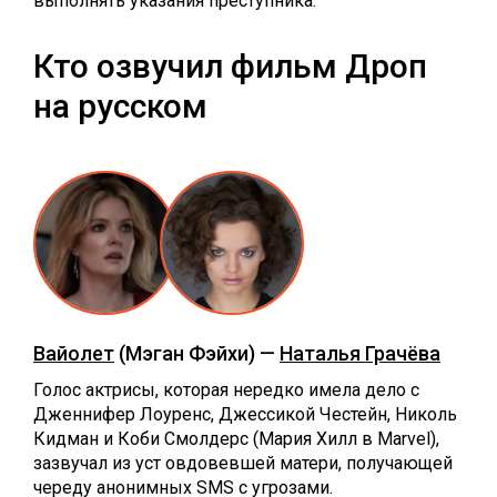
выполнять указания преступника.
Кто озвучил фильм Дроп
на русском
Вайолет
(Мэган Фэйхи) —
Наталья Грачёва
Голос актрисы, которая нередко имела дело с
Дженнифер Лоуренс, Джессикой Честейн, Николь
Кидман и Коби Смолдерс (Мария Хилл в Marvel),
зазвучал из уст овдовевшей матери, получающей
череду анонимных SMS с угрозами.