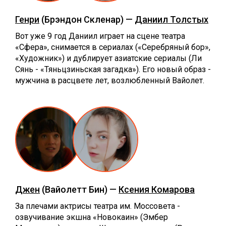
Генри
(Брэндон Скленар) —
Даниил Толстых
Вот уже 9 год Даниил играет на сцене театра
«Сфера», снимается в сериалах («Серебряный бор»,
«Художник») и дублирует азиатские сериалы (Ли
Сянь - «Тяньцзиньская загадка»). Его новый образ -
мужчина в расцвете лет, возлюбленный Вайолет.
Джен
(Вайолетт Бин) —
Ксения Комарова
За плечами актрисы театра им. Моссовета -
озвучивание экшна «Новокаин» (Эмбер