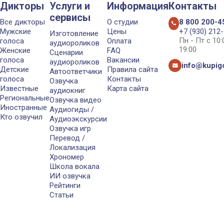
Дикторы
Услуги и
Информация
Контакты
сервисы
Все дикторы
О студии
8 800 200-4
Мужские
Цены
+7 (930) 212
Изготовление
Пн - Пт с 10
голоса
Оплата
аудиороликов
19:00
Женские
FAQ
Сценарии
голоса
Вакансии
аудиороликов
info@kupigo
Детские
Правила сайта
Автоответчики
голоса
Контакты
Озвучка
Известные
Карта сайта
аудиокниг
Региональные
Озвучка видео
Иностранные
Аудиогиды /
Кто озвучил
Аудиоэкскурсии
Озвучка игр
Перевод /
Локализация
Хрономер
Школа вокала
ИИ озвучка
Рейтинги
Статьи