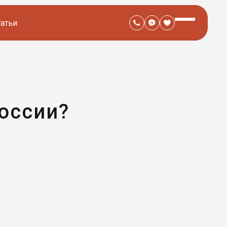
татьи
России?