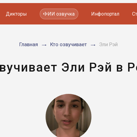
Дикторы
ИИ озвучка
Инфопортал
С
Фильмов и сериалов
Главная
Кто озвучивает
Эли Рэй
Мультфильмов
YouTube каналов
Видеорекламы
вучивает Эли Рэй в 