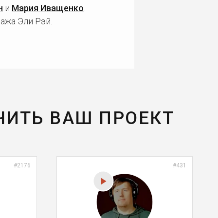
н
и
Мария Иващенко
.
ажа Эли Рэй.
ЧИТЬ ВАШ ПРОЕКТ
#2176
#431