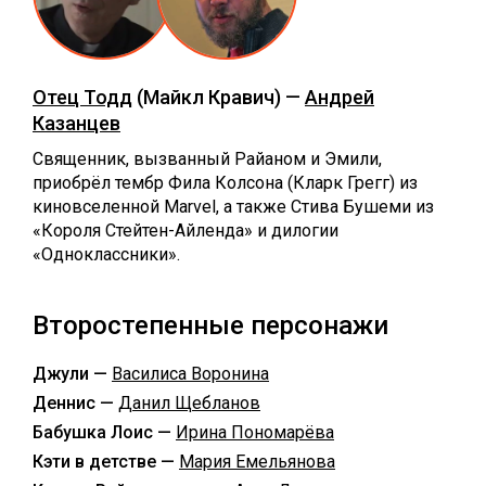
Отец Тодд
(Майкл Кравич) —
Андрей
Казанцев
Священник, вызванный Райаном и Эмили,
приобрёл тембр Фила Колсона (Кларк Грегг) из
киновселенной Marvel, а также Стива Бушеми из
«Короля Стейтен-Айленда» и дилогии
«Одноклассники».
Второстепенные персонажи
Джули —
Василиса Воронина
Деннис —
Данил Щебланов
Бабушка Лоис —
Ирина Пономарёва
Кэти в детстве —
Мария Емельянова