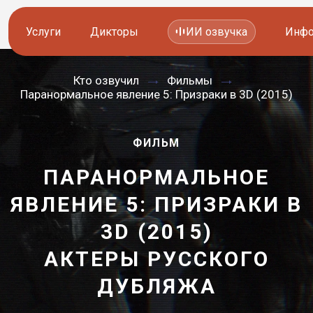
Услуги
Дикторы
ИИ озвучка
Инфо
Кто озвучил
Фильмы
Озвучка видео
Иностранные дикторы
Паранормальное явление 5: Призраки в 3D (2015)
Работа с аудио
Русские дикторы
ФИЛЬМ
Работа с текстом
Актеры озвучки
ПАРАНОРМАЛЬНОЕ
Локализация и перевод
Контакты дикторов
ЯВЛЕНИЕ 5: ПРИЗРАКИ В
Другие услуги
ИИ голоса
3D (2015)
АКТЕРЫ РУССКОГО
—
8 800 200-45-51
8 800 200-45-51
ДУБЛЯЖА
Заказать звонок
Заказать звонок