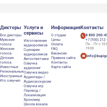
Дикторы
Услуги и
Информация
Контакты
сервисы
Все дикторы
О студии
8 800 200-4
Мужские
Цены
+7 (930) 212
Изготовление
Пн - Пт с 10
голоса
Оплата
аудиороликов
19:00
Женские
FAQ
Сценарии
голоса
Вакансии
аудиороликов
info@kupigo
Детские
Правила сайта
Автоответчики
голоса
Контакты
Озвучка
Известные
Карта сайта
аудиокниг
Региональные
Озвучка видео
Иностранные
Аудиогиды /
Кто озвучил
Аудиоэкскурсии
Озвучка игр
Перевод /
Локализация
Хрономер
Школа вокала