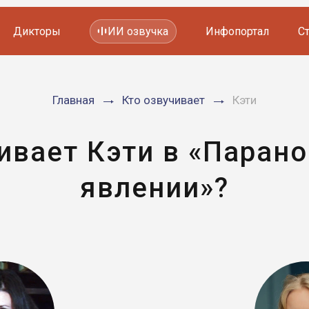
Дикторы
ИИ озвучка
Инфопортал
С
Фильмов и сериалов
Главная
Кто озвучивает
Кэти
Мультфильмов
YouTube каналов
Видеорекламы
чивает Кэти в «Паран
явлении»?