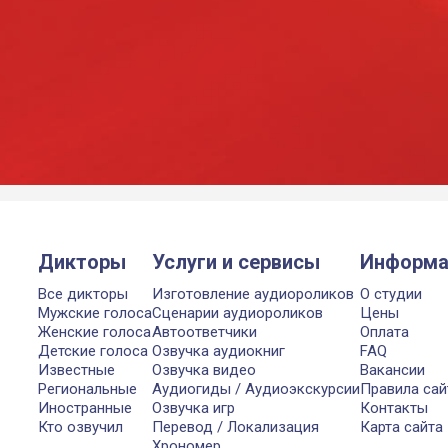
Дикторы
Услуги и сервисы
Информа
Все дикторы
Изготовление аудиороликов
О студии
Мужские голоса
Сценарии аудиороликов
Цены
Женские голоса
Автоответчики
Оплата
Детские голоса
Озвучка аудиокниг
FAQ
Известные
Озвучка видео
Вакансии
Региональные
Аудиогиды / Аудиоэкскурсии
Правила сай
Иностранные
Озвучка игр
Контакты
Кто озвучил
Перевод / Локализация
Карта сайта
Хрономер