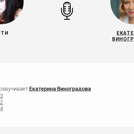
ЭТИ
ЕКАТ
ВИНОГ
 озвучивает
Екатерина Виноградова
 3
 2
 4