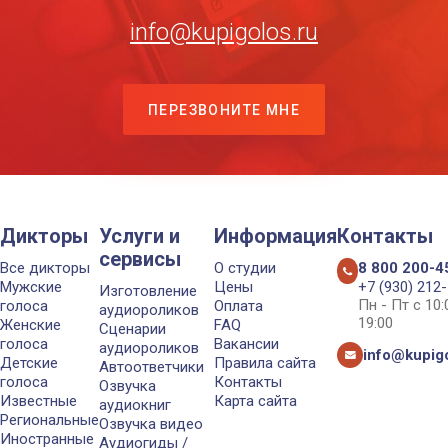
info@kupigolos.ru
ПЕРЕЗВОНИТЕ МНЕ
Дикторы
Услуги и
Информация
Контакты
сервисы
Все дикторы
О студии
8 800 200-4
Мужские
Цены
+7 (930) 212
Изготовление
Пн - Пт с 10
голоса
Оплата
аудиороликов
19:00
Женские
FAQ
Сценарии
голоса
Вакансии
аудиороликов
info@kupigo
Детские
Правила сайта
Автоответчики
голоса
Контакты
Озвучка
Известные
Карта сайта
аудиокниг
Региональные
Озвучка видео
Иностранные
Аудиогиды /