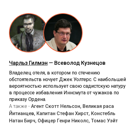
Чарльз Гилмэн
— Всеволод Кузнецов
Владелец отеля, в котором по стечению
обстоятельств ночует Джек Уолтерс. С наибольшей
вероятностью использует свою садистскую натуру
в процессе избавления Иннсмута от чужаков по
приказу Ордена.
А также -
Агент Скотт Нельсон, Великая раса
Йитианцев, Капитан Стефан Хирст, Констебль
Натан Бирч, Офицер Генри Николс, Томас Уэйт