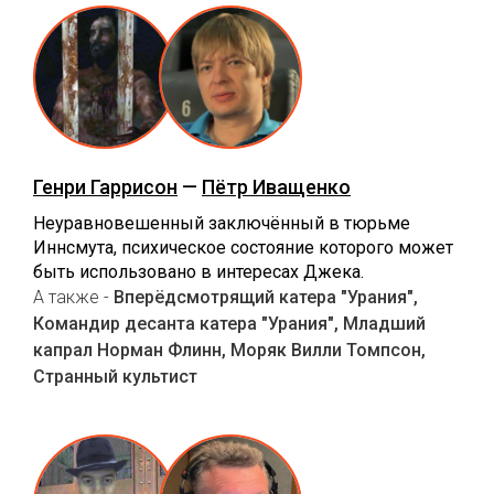
Генри Гаррисон
—
Пётр Иващенко
Неуравновешенный заключённый в тюрьме
Иннсмута, психическое состояние которого может
быть использовано в интересах Джека.
А также -
Вперёдсмотрящий катера "Урания",
Командир десанта катера "Урания", Младший
капрал Норман Флинн, Моряк Вилли Томпсон,
Странный культист