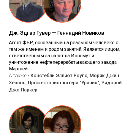
Дж. Эдгар Гувер
—
Геннадий Новиков
Агент ФБР, основанный на реальном человеке с
тем же именем и родом занятий. Является лицом,
ответственным за налёт на Иннсмут и
уничтожение нефтеперерабатывающего завода
Маршей.
А также -
Констебль Эллиот Роупс, Моряк Джин
Хенсон, Прожекторист катера "Урания", Рядовой
Джо Паркер