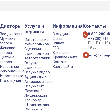
Дикторы
Услуги и
Информация
Контакты
сервисы
Все дикторы
О студии
8 800 200-4
Мужские
Цены
+7 (930) 212
Изготовление
Пн - Пт с 10
голоса
Оплата
аудиороликов
19:00
Женские
FAQ
Сценарии
голоса
Вакансии
аудиороликов
info@kupigo
Детские
Правила сайта
Автоответчики
голоса
Контакты
Озвучка
Известные
Карта сайта
аудиокниг
Региональные
Озвучка видео
Иностранные
Аудиогиды /
Кто озвучил
Аудиоэкскурсии
Озвучка игр
Перевод /
Локализация
Хрономер
Школа вокала
ИИ озвучка