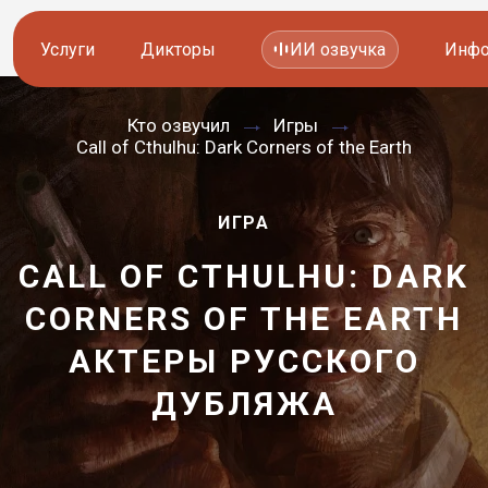
Услуги
Дикторы
ИИ озвучка
Инфо
Кто озвучил
Игры
Озвучка видео
Иностранные дикторы
Call of Cthulhu: Dark Corners of the Earth
Работа с аудио
Русские дикторы
ИГРА
Работа с текстом
Актеры озвучки
CALL OF CTHULHU: DARK
Локализация и перевод
Контакты дикторов
CORNERS OF THE EARTH
Другие услуги
ИИ голоса
АКТЕРЫ РУССКОГО
—
ДУБЛЯЖА
8 800 200-45-51
8 800 200-45-51
Заказать звонок
Заказать звонок