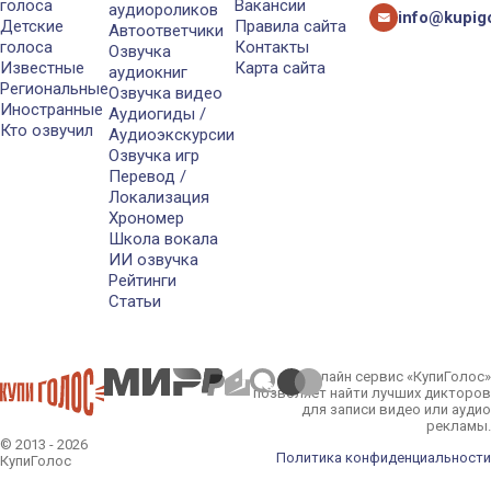
голоса
Вакансии
аудиороликов
info@kupigo
Детские
Правила сайта
Автоответчики
голоса
Контакты
Озвучка
Известные
Карта сайта
аудиокниг
Региональные
Озвучка видео
Иностранные
Аудиогиды /
Кто озвучил
Аудиоэкскурсии
Озвучка игр
Перевод /
Локализация
Хрономер
Школа вокала
ИИ озвучка
Рейтинги
Статьи
Онлайн сервис «КупиГолос»
позволяет найти лучших дикторов
для записи видео или аудио
рекламы.
© 2013 - 2026
Политика конфиденциальности
КупиГолос