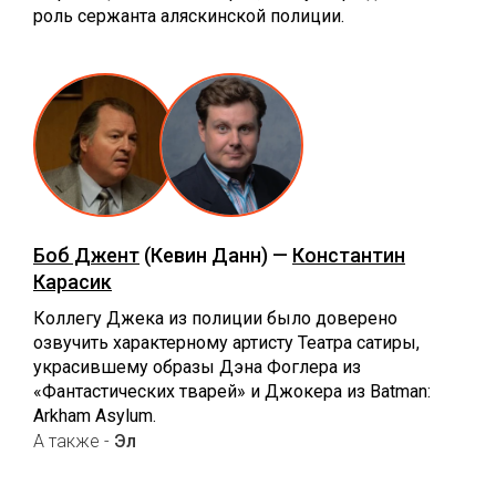
роль сержанта аляскинской полиции.
Боб Джент
(Кевин Данн) —
Константин
Карасик
Коллегу Джека из полиции было доверено
озвучить характерному артисту Театра сатиры,
украсившему образы Дэна Фоглера из
«Фантастических тварей» и Джокера из Batman:
Arkham Asylum.
А также -
Эл