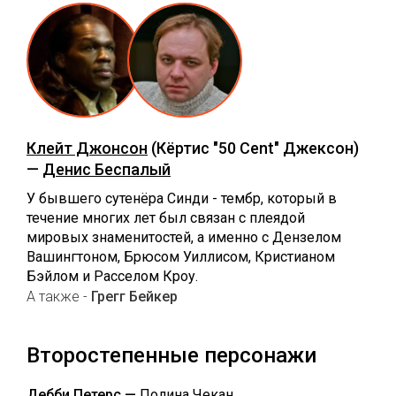
Клейт Джонсон
(Кёртис "50 Cent" Джексон)
—
Денис Беспалый
У бывшего сутенёра Синди - тембр, который в
течение многих лет был связан с плеядой
мировых знаменитостей, а именно с Дензелом
Вашингтоном, Брюсом Уиллисом, Кристианом
Бэйлом и Расселом Кроу.
А также -
Грегг Бейкер
Второстепенные персонажи
Дебби Петерс —
Полина Чекан