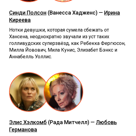
Синди Полсон
(Ванесса Хадженс) —
Ирина
Киреева
Нотки девушки, которая сумела сбежать от
Хансена, неоднократно звучали из уст таких
голливудских суперзвёзд, как Ребекка Фергюсон,
Милла Йовович, Мила Кунис, Элизабет Бэнкс и
Аннабелль Уоллис.
Элис Хэлкомб
(Рада Митчелл) —
Любовь
Германова