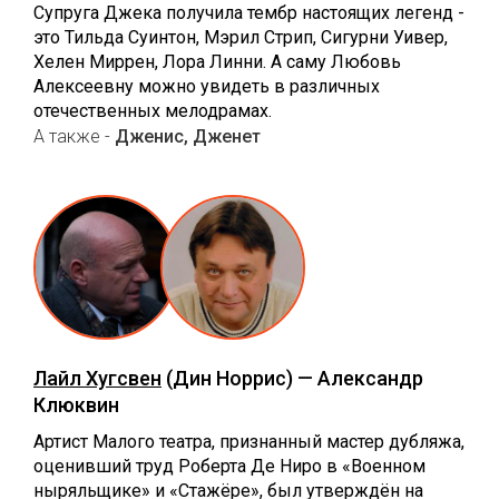
Супруга Джека получила тембр настоящих легенд -
это Тильда Суинтон, Мэрил Стрип, Сигурни Уивер,
Хелен Миррен, Лора Линни. А саму Любовь
Алексеевну можно увидеть в различных
отечественных мелодрамах.
А также -
Дженис, Дженет
Лайл Хугсвен
(Дин Норрис) — Александр
Клюквин
Артист Малого театра, признанный мастер дубляжа,
оценивший труд Роберта Де Ниро в «Военном
ныряльщике» и «Стажёре», был утверждён на