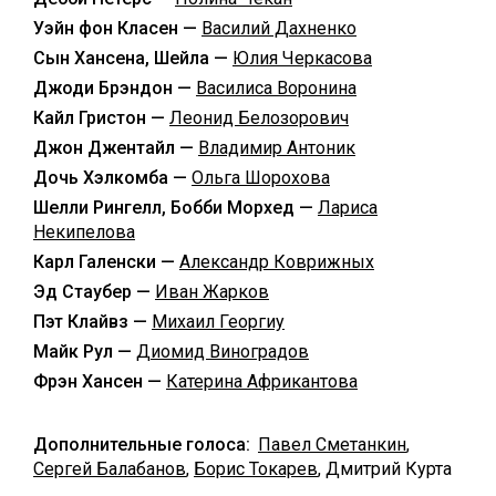
Уэйн фон Класен —
Василий Дахненко
Сын Хансена, Шейла —
Юлия Черкасова
Джоди Брэндон —
Василиса Воронина
Кайл Гристон —
Леонид Белозорович
Джон Джентайл —
Владимир Антоник
Дочь Хэлкомба —
Ольга Шорохова
Шелли Рингелл, Бобби Морхед —
Лариса
Некипелова
Карл Галенски —
Александр Коврижных
Эд Стаубер —
Иван Жарков
Пэт Клайвз —
Михаил Георгиу
Майк Рул —
Диомид Виноградов
Фрэн Хансен —
Катерина Африкантова
Дополнительные голоса:
Павел Сметанкин
,
Сергей Балабанов
,
Борис Токарев
, Дмитрий Курта