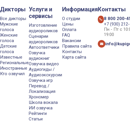
Дикторы
Услуги и
Информация
Контакты
сервисы
Все дикторы
О студии
8 800 200-4
Мужские
Цены
+7 (930) 212
Изготовление
Пн - Пт с 10
голоса
Оплата
аудиороликов
19:00
Женские
FAQ
Сценарии
голоса
Вакансии
аудиороликов
info@kupigo
Детские
Правила сайта
Автоответчики
голоса
Контакты
Озвучка
Известные
Карта сайта
аудиокниг
Региональные
Озвучка видео
Иностранные
Аудиогиды /
Кто озвучил
Аудиоэкскурсии
Озвучка игр
Перевод /
Локализация
Хрономер
Школа вокала
ИИ озвучка
Рейтинги
Статьи