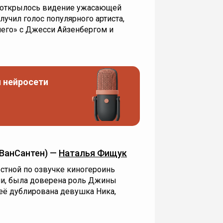
у открылось видение ужасающей
лучил голос популярного артиста,
его» с Джесси Айзенбергом и
 нейросети
ВанСантен) —
Наталья Фищук
естной по озвучке киногероинь
ли, была доверена роль Джины
 её дублирована девушка Ника,