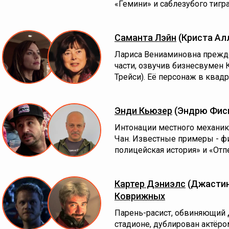
«Гемини» и саблезубого тигр
Саманта Лэйн
(Криста Ал
Лариса Вениаминовна прежде
части, озвучив бизнесвумен 
Трейси). Её персонаж в квадр
Энди Кьюзер
(Эндрю Фис
Интонации местного механик
Чан. Известные примеры - фи
полицейская история» и «Отп
Картер Дэниэлс
(Джастин
Коврижных
Парень-расист, обвиняющий
стадионе, дублирован актёром