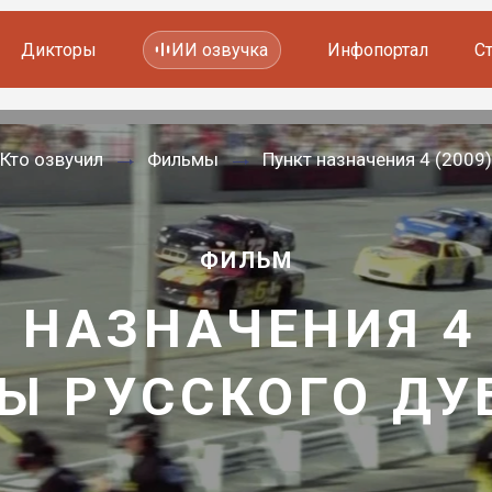
Дикторы
ИИ озвучка
Инфопортал
С
Фильмов и сериалов
Кто озвучил
Фильмы
Пункт назначения 4 (2009)
Мультфильмов
YouTube каналов
Видеорекламы
ФИЛЬМ
 НАЗНАЧЕНИЯ 4 
Ы РУССКОГО Д
—