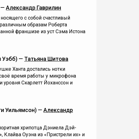
 —
Александр Гаврилин
 носящего с собой счастливый
 различным образам Роберта
данной франшизе из уст Сэма Истона
 Уэбб) —
Татьяна Шитова
шке Ханта достались нотки
 своё время работы у микрофона
и уровня Скарлетт Йоханссон и
и Уильямсон) —
Александр
олоритная хрипотца Дэниела Дэй-
 Клайва Оуэна из «Пристрели их» и