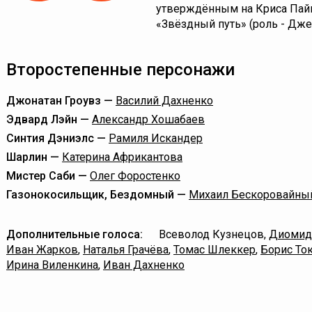
утверждённым на Криса Пай
«Звёздный путь» (роль - Дже
Второстепенные персонажи
Джонатан Гроувз —
Василий Дахненко
Эдвард Лэйн —
Александр Хошабаев
Синтия Дэниэлс —
Рамиля Искандер
Шарлин —
Катерина Африкантова
Мистер Саби —
Олег Форостенко
Газонокосильщик, Бездомный —
Михаил Бескоровайны
Дополнительные голоса:
Всеволод Кузнецов,
Диомид
Иван Жарков
,
Наталья Грачёва
,
Томас Шлеккер
,
Борис То
Ирина Виленкина
,
Иван Дахненко