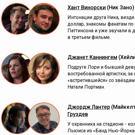
Хант Винорски
(Ник Зано)
Интонации друга Ника, везде
доллар, знакомы фанатам по
Паттинсона и уже звучали в 
в третьем фильме.
Джанет Каннингем
(Хейли
Подруге Лори и бывшей деву
востребованной артистки, за
«встретившейся» со звёздам
Натали Портман.
Джордж Лантер
(Майкелт
Груздев
У охранника на стадионе - к
Льюиса из «Банд Нью-Йорка»,