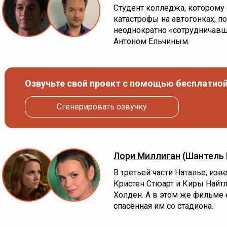
Студент колледжа, котором
катастрофы на автогонках, по
неоднократно «сотрудничавш
Антоном Ельчиным.
Озвучьте свой проект с помощью бесплатной
Сгенерировать озвучку
Лори Миллиган
(Шантель 
В третьей части Наталье, изв
Кристен Стюарт и Киры Найт
Холден. А в этом же фильме
спасённая им со стадиона.