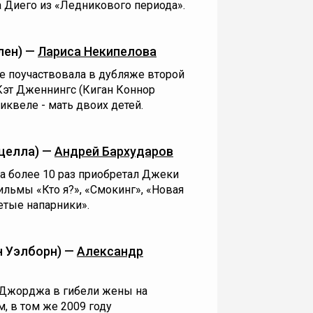
а Диего из «Ледникового периода».
лен) —
Лариса Некипелова
 поучаствовала в дубляже второй
Кэт Дженнингс (Киган Коннор
иквеле - мать двоих детей.
целла) —
Андрей Бархударов
а более 10 раз приобретал Джеки
льмы «Кто я?», «Смокинг», «Новая
етые напарники».
 Уэлборн) —
Александр
 Джорджа в гибели жены на
, в том же 2009 году