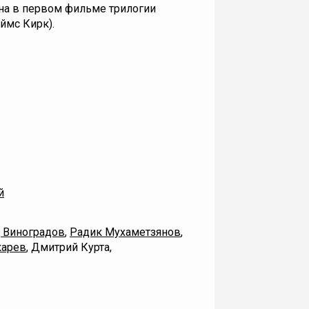
на в первом фильме трилогии
ймс Кирк).
й
 Виноградов
,
Радик Мухаметзянов
,
карев
, Дмитрий Курта,