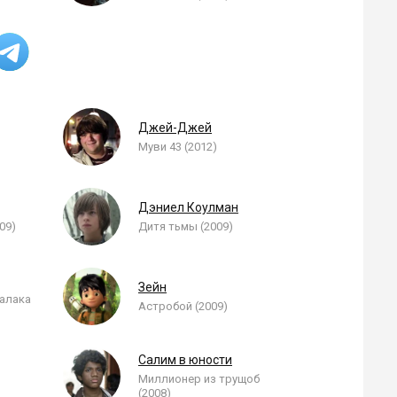
Джей-Джей
Муви 43 (2012)
Дэниел Коулман
09)
Дитя тьмы (2009)
Зейн
далака
Астробой (2009)
Салим в юности
Миллионер из трущоб
)
(2008)