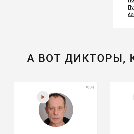
По
Пу
Ал
А ВОТ ДИКТОРЫ,
#604