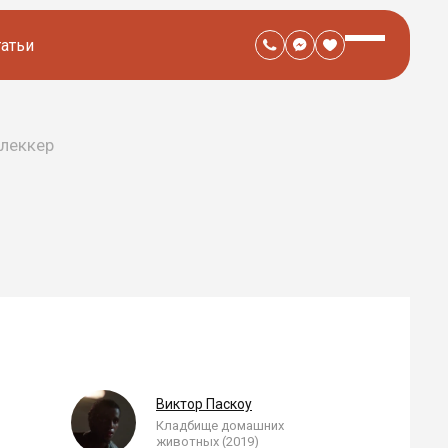
татьи
леккер
Р
Виктор Паскоу
Кладбище домашних
животных (2019)