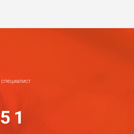
ш специалист
-51