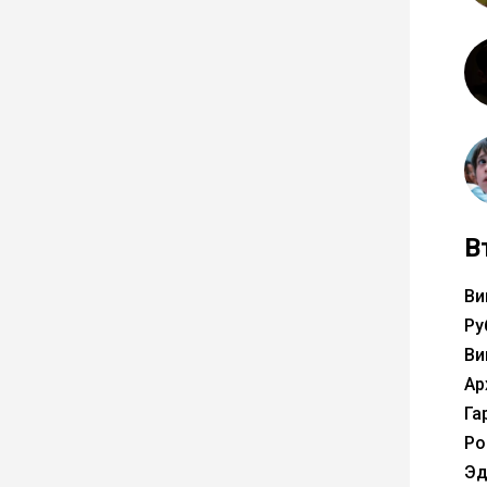
В
Ви
Ру
Ви
Ар
Га
Ро
Эд