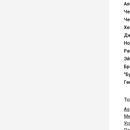
Ал
Че
Че
Хе
Дж
Но
Ра
Эй
Бр
"Б
Ге
То
As
Ми
Ус