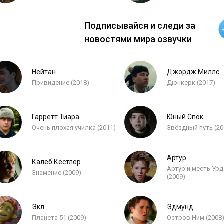
Подписывайся и следи за
новостями мира озвучки
Нейтан
Джордж Миллс
Привидение (2018)
Дюнкерк (2017)
Гарретт Тиара
Юный Спок
Очень плохая училка (2011)
Звёздный путь (20
Артур
Калеб Кестлер
Артур и месть Ур
Знамение (2009)
(2009)
Экл
Эдмунд
Планета 51 (2009)
Остров Ним (2008