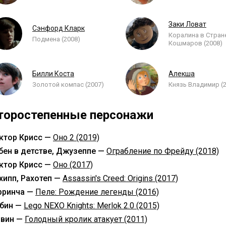
Заки Ловат
Сэнфорд Кларк
Коралина в Стран
Подмена (2008)
Кошмаров (2008)
Билли Коста
Алекша
Золотой компас (2007)
Князь Владимир (
торостепенные персонажи
ктор Крисс —
Оно 2 (2019)
бен в детстве, Джузеппе —
Ограбление по Фрейду (2018)
ктор Крисс —
Оно (2017)
хипп, Рахотеп —
Assassin's Creed: Origins (2017)
рринча —
Пеле: Рождение легенды (2016)
бин —
Lego NEXO Knights: Merlok 2.0 (2015)
вин —
Голодный кролик атакует (2011)