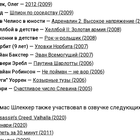
ек, Олег —
2012 (2009)
д —
Шпион по соседству (2009)
в Челиос в юности —
Адреналин 2: Высокое напряжение (2
ллбой в детстве —
Хеллбой II: Золотая армия (2008)
онни в детстве —
Рок-н-рольщик (2008)
рбит (9 лет) —
Уловки Норбита (2007)
йан Бакстер —
Эван Всемогущий (2007)
вери Эребл —
Паутина Шарлотты (2006)
айан Робинсон —
Не пойман — не вор (2006)
уги" Уоррен —
Козырные тузы (2006)
нри —
Счастливое число Слевина (2005)
мас Шлеккер также участвовал в озвучке следующих
sassin's Creed: Valhalla (2020)
нари (2020)
петь за 30 минут (2011)