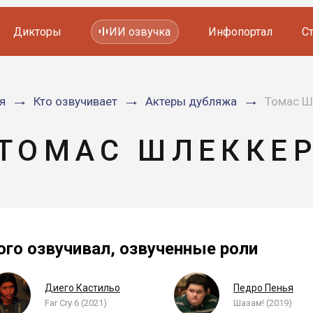
Дикторы
ИИ озвучка
Инфопортал
С
Фильмов и сериалов
я
Кто озвучивает
Актеры дубляжа
Томас Ш
Мультфильмов
YouTube каналов
Видеорекламы
ТОМАС ШЛЕККЕ
ого озвучивал, озвученные роли
Диего Кастильо
Педро Пенья
Far Cry 6 (2021)
Шазам! (2019)