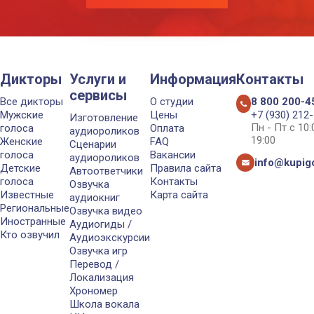
Дикторы
Услуги и
Информация
Контакты
сервисы
Все дикторы
О студии
8 800 200-4
Мужские
Цены
+7 (930) 212
Изготовление
Пн - Пт с 10
голоса
Оплата
аудиороликов
19:00
Женские
FAQ
Сценарии
голоса
Вакансии
аудиороликов
info@kupigo
Детские
Правила сайта
Автоответчики
голоса
Контакты
Озвучка
Известные
Карта сайта
аудиокниг
Региональные
Озвучка видео
Иностранные
Аудиогиды /
Кто озвучил
Аудиоэкскурсии
Озвучка игр
Перевод /
Локализация
Хрономер
Школа вокала