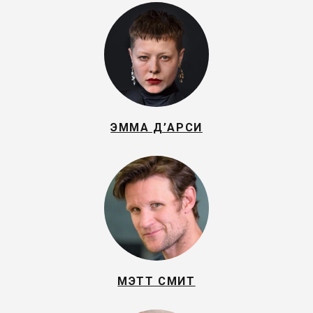
ЭММА Д’АРСИ
МЭТТ СМИТ