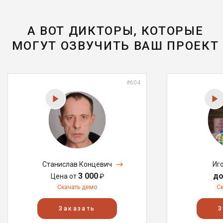
А ВОТ ДИКТОРЫ, КОТОРЫЕ
МОГУТ ОЗВУЧИТЬ ВАШ ПРОЕКТ
#604
Станислав Концевич
Иг
3 000
до
Цена от
₽
Скачать демо
С
Заказать
З