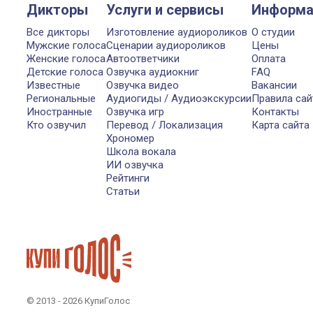
Дикторы
Услуги и сервисы
Информа
Все дикторы
Изготовление аудиороликов
О студии
Мужские голоса
Сценарии аудиороликов
Цены
Женские голоса
Автоответчики
Оплата
Детские голоса
Озвучка аудиокниг
FAQ
Известные
Озвучка видео
Вакансии
Региональные
Аудиогиды / Аудиоэкскурсии
Правила сай
Иностранные
Озвучка игр
Контакты
Кто озвучил
Перевод / Локализация
Карта сайта
Хрономер
Школа вокала
ИИ озвучка
Рейтинги
Статьи
© 2013 - 2026 КупиГолос