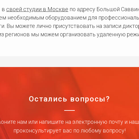
 в
своей студии в Москве
по адресу Большой Саввинс
сем необходимым оборудованием для профессиональ
и. Вы можете лично присутствовать на записи дикто
 из регионов мы можем организовать удаленную режи
Остались вопросы?
оните нам или напишите на электронную почту и на
проконсультирует вас по любому вопросу!