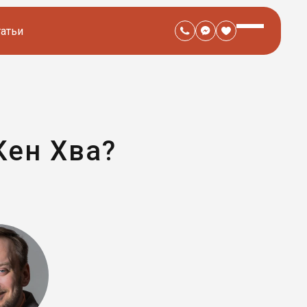
татьи
Кен Хва?