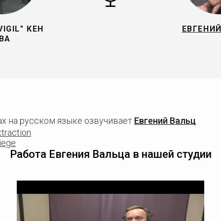
IGIL" КЕН
ЕВГЕНИ
ВА
грах на русском языке озвучивает
Евгений Вальц
traction
iege
Работа Евгения Вальца в нашей студии