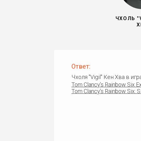
ЧХОЛЬ "V
Х
Ответ:
Чхоля "Vigil" Кен Хва в и
Tom Clancy’s Rainbow Six Ex
Tom Clancy’s Rainbow Six: S