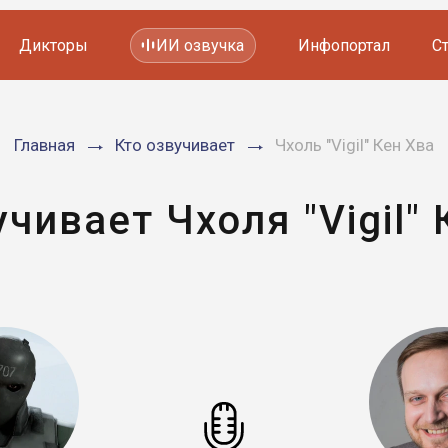
Дикторы
ИИ озвучка
Инфопортал
С
Фильмов и сериалов
Главная
Кто озвучивает
Чхоль "Vigil" Кен Хва
Мультфильмов
YouTube каналов
Видеорекламы
учивает Чхоля "Vigil" 