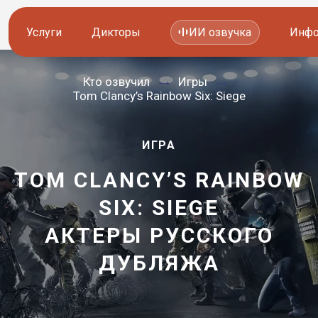
Услуги
Дикторы
ИИ озвучка
Инфо
Кто озвучил
Игры
Озвучка видео
Иностранные дикторы
Tom Clancy’s Rainbow Six: Siege
Работа с аудио
Русские дикторы
ИГРА
Работа с текстом
Актеры озвучки
TOM CLANCY’S RAINBOW
Локализация и перевод
Контакты дикторов
SIX: SIEGE
Другие услуги
ИИ голоса
АКТЕРЫ РУССКОГО
—
ДУБЛЯЖА
8 800 200-45-51
8 800 200-45-51
Заказать звонок
Заказать звонок