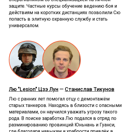
защите. Частные курсы обучение ведению боя и
действиям на коротких дистанциях позволили Сю
попасть в элитную охранную службу и стать
универсалом.
Лю "Lesion" Цзэ Лун
—
Станислав Тикунов
Лю с ранних лет помогал отцу с демонтажём
старых танкеров. Находясь в близости с опасными
материалами, он научился уважать угрозу такого
рода. В поиске заработка Лю подался в отряд по
разминированию провинций Юньнань и Гуанси,
где благодаря навыкам и храбрости привлёк в