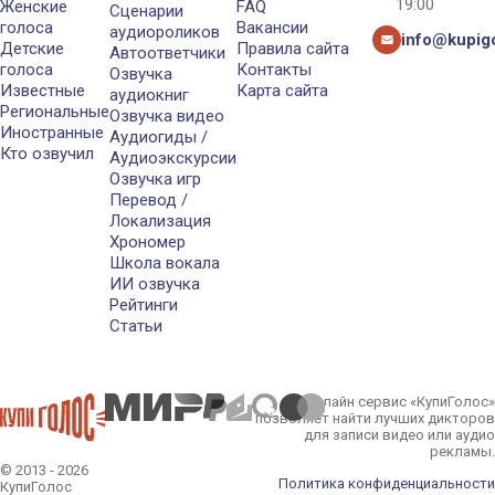
19:00
Женские
FAQ
Сценарии
голоса
Вакансии
аудиороликов
info@kupigo
Детские
Правила сайта
Автоответчики
голоса
Контакты
Озвучка
Известные
Карта сайта
аудиокниг
Региональные
Озвучка видео
Иностранные
Аудиогиды /
Кто озвучил
Аудиоэкскурсии
Озвучка игр
Перевод /
Локализация
Хрономер
Школа вокала
ИИ озвучка
Рейтинги
Статьи
Онлайн сервис «КупиГолос»
позволяет найти лучших дикторов
для записи видео или аудио
рекламы.
© 2013 - 2026
Политика конфиденциальности
КупиГолос