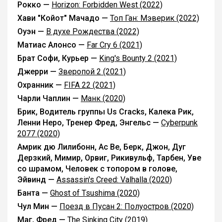
Рокко —
Horizon: Forbidden West (2022)
Хави "Койот" Мачадо —
Топ Ган: Мэверик (2022)
Оуэн —
В духе Рождества (2022)
Матиас Алонсо —
Far Cry 6 (2021)
Брат Софи, Курьер —
King's Bounty 2 (2021)
Джерри —
Зверопой 2 (2021)
Охранник —
FIFA 22 (2021)
Чарли Чаплин —
Манк (2020)
Брик, Водитель группы Us Cracks, Калека Рик,
Ленни Неро, Тренер Фред, Энгельс —
Cyberpunk
2077 (2020)
Амрик дю Лилибонн, Ас Ве, Берк, Джон, Дуг
Дерзкий, Мимир, Орвиг, Рикивульф, Тарбен, Уве
со шрамом, Человек с топором в голове,
Эйвинд —
Assassin's Creed: Valhalla (2020)
Банта —
Ghost of Tsushima (2020)
Чул Мин —
Поезд в Пусан 2: Полуостров (2020)
Маг, Фред —
The Sinking City (2019)