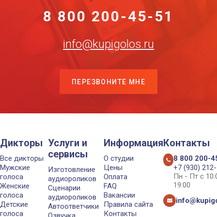
8 800 200-45-51
info@kupigolos.ru
ПЕРЕЗВОНИТЕ МНЕ
Дикторы
Услуги и
Информация
Контакты
сервисы
Все дикторы
О студии
8 800 200-4
Мужские
Цены
+7 (930) 212
Изготовление
Пн - Пт с 10
голоса
Оплата
аудиороликов
19:00
Женские
FAQ
Сценарии
голоса
Вакансии
аудиороликов
info@kupigo
Детские
Правила сайта
Автоответчики
голоса
Контакты
Озвучка