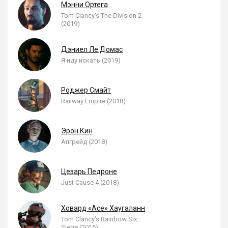
Мэнни Ортега
Tom Clancy's The Division 2
(2019)
Дэниел Ле Домас
Я иду искать (2019)
Роджер Смайт
Railway Empire (2018)
Эрон Кин
Апгрейд (2018)
Цезарь Педроне
Just Cause 4 (2018)
Ховард «Ace» Хаугаланн
Tom Clancy’s Rainbow Six:
Siege (2015)