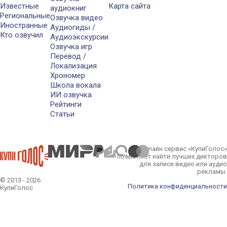
Известные
Карта сайта
аудиокниг
Региональные
Озвучка видео
Иностранные
Аудиогиды /
Кто озвучил
Аудиоэкскурсии
Озвучка игр
Перевод /
Локализация
Хрономер
Школа вокала
ИИ озвучка
Рейтинги
Статьи
Онлайн сервис «КупиГолос»
позволяет найти лучших дикторов
для записи видео или аудио
рекламы.
© 2013 - 2026
Политика конфиденциальности
КупиГолос