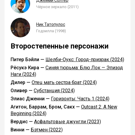
Джейми Солтер
Чёрное зеркало (2011)
Ник Татопулос
Годзилла (1998)
Второстепенные персонажи
Питер Бэйли —
Шелби-Оукс: Город-призрак (2024)
Рёсукэ Кира —
Синяя тюрьма: Блю Лок — Эпизод
Наги (2024)
Дилер —
Отец мать сестра брат (2024)
Оливер —
Субстанция (2024)
Элиас Дженни —
Горизонты: Часть 1 (2024)
Агитон, Баррам, Бром, Сакх —
Outcast 2: A New
Beginning (2024)
Вердис —
Асфальтовые джунгли (2023)
Винни —
Бэтмен (2022)