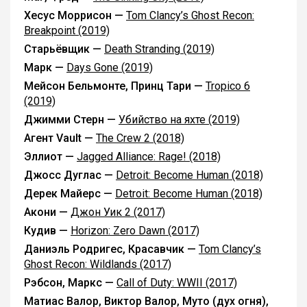
Хесус Моррисон —
Tom Clancy’s Ghost Recon:
Breakpoint (2019)
Старьёвщик —
Death Stranding (2019)
Марк —
Days Gone (2019)
Мейсон Бельмонте, Принц Тари —
Tropico 6
(2019)
Джимми Стерн —
Убийство на яхте (2019)
Агент Vault —
The Crew 2 (2018)
Эллиот —
Jagged Alliance: Rage! (2018)
Джосс Дуглас —
Detroit: Become Human (2018)
Дерек Майерс —
Detroit: Become Human (2018)
Акони —
Джон Уик 2 (2017)
Кудив —
Horizon: Zero Dawn (2017)
Даниэль Родригес, Красавчик —
Tom Clancy’s
Ghost Recon: Wildlands (2017)
Рэбсон, Маркс —
Call of Duty: WWII (2017)
Матиас Валор, Виктор Валор, Муто (дух огня),