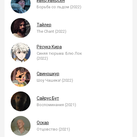
Ивер Иверсен
Борьба со льдом (2022)
Тайлер
The Chant (2022)
Рёсукэ Кира
Синяя тюрьма: Блю Лок
(2022)
Свиношкур
Шоу Чашека! (2022)
Сайрус Бут
Воспоминания (2021)
Оскар
Отцовство (2021)