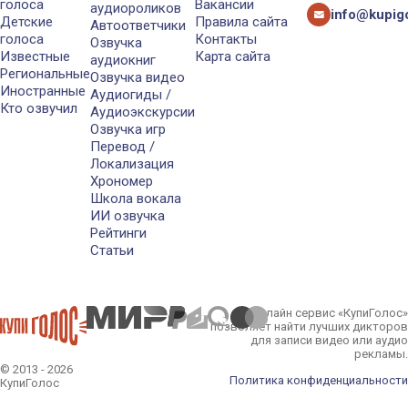
голоса
Вакансии
аудиороликов
info@kupigo
Детские
Правила сайта
Автоответчики
голоса
Контакты
Озвучка
Известные
Карта сайта
аудиокниг
Региональные
Озвучка видео
Иностранные
Аудиогиды /
Кто озвучил
Аудиоэкскурсии
Озвучка игр
Перевод /
Локализация
Хрономер
Школа вокала
ИИ озвучка
Рейтинги
Статьи
Онлайн сервис «КупиГолос»
позволяет найти лучших дикторов
для записи видео или аудио
рекламы.
© 2013 - 2026
Политика конфиденциальности
КупиГолос